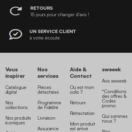
RETOURS
15 jours pour changer d’avis !
UN SERVICE CLIENT
à votre écoute
Vous
Nos
Aide &
sweeek
inspirer
services
Contact
Avis sweeek
Catalogue
Pièces
Où est mon
*Conditions
digital
détachées
colis ?
des offres &
Codes
Nos
Programme
Retours
promo
collections
de Fidélité
Rétractation
Qui sommes
Nos produits
Livraison
nous ?
iconiques
Mon produit
Assurance
est arrivé
Nos