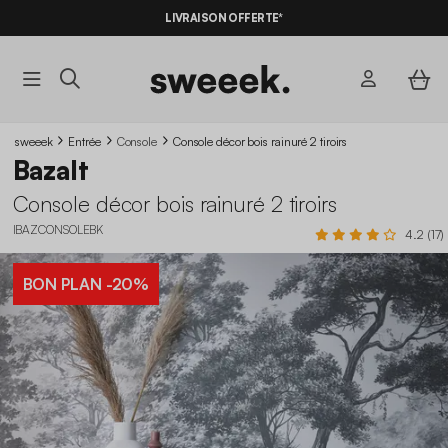
-10%
SUR LES
BONS PLANS*
LIVRAISON OFFERTE*
AVEC LE
CODE SUMMER10
sweeek
Entrée
Console
Console décor bois rainuré 2 tiroirs
Bazalt
Console décor bois rainuré 2 tiroirs
IBAZCONSOLEBK
4.2 (17)
BON PLAN
-20%