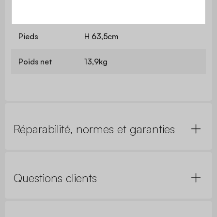
Tiroirs
L 47,9 x H11,4cm
(extérieur)
Pieds
H 63,5cm
Poids net
13,9kg
Réparabilité, normes et garanties
Questions clients