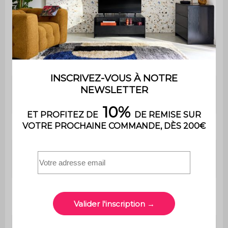
Montage
notice est fournie
Avec tiroir
Oui
Longueur
100 cm
Nombre de
4
pieds
Console
L 100 x P 29 x H 79,5cm
Epaisseur des
1,5cm
panneaux
Tiroirs
L 42 x P 23 x H 8cm
(intérieur)