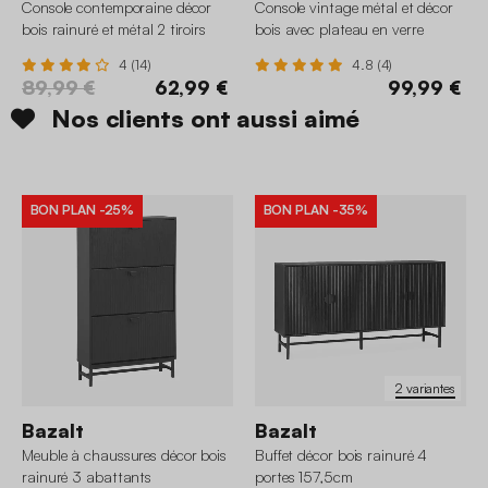
Console contemporaine décor
Console vintage métal et décor
bois rainuré et métal 2 tiroirs
bois avec plateau en verre
4 (14)
4.8 (4)
89,99 €
62,99 €
99,99 €
Nos clients ont aussi aimé
BON PLAN
-25%
BON PLAN
-35%
2 variantes
Bazalt
Bazalt
Meuble à chaussures décor bois
Buffet décor bois rainuré 4
rainuré 3 abattants
portes 157,5cm