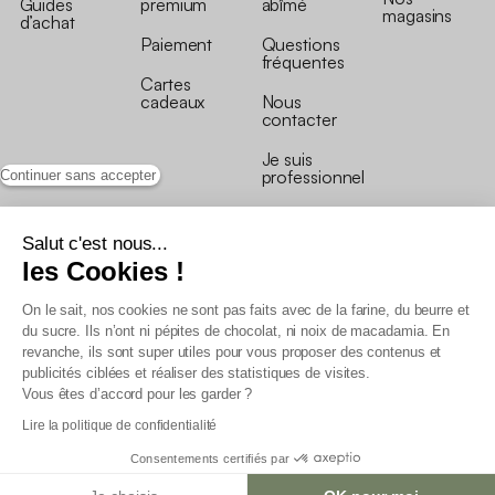
Guides
premium
abîmé
magasins
d’achat
Paiement
Questions
fréquentes
Cartes
cadeaux
Nous
contacter
Je suis
professionnel
Continuer sans accepter
Salut c'est nous...
les Cookies !
On le sait, nos cookies ne sont pas faits avec de la farine, du beurre et
Conditions générales de vente
du sucre. Ils n’ont ni pépites de chocolat, ni noix de macadamia. En
Conditions générales du programme de fidélité
revanche, ils sont super utiles pour vous proposer des contenus et
Charte de données personnelles
publicités ciblées et réaliser des statistiques de visites.
Conditions générales de vente Pro
Vous êtes d’accord pour les garder ?
Déclaration d’accessibilité
Lire la politique de confidentialité
Consentements certifiés par