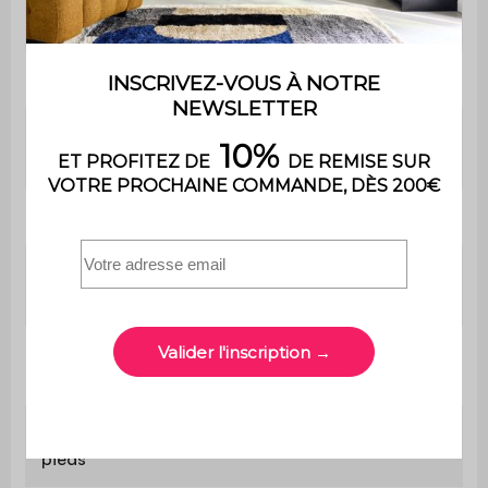
Usage
uniquement
Garantie
2 ans
Le montage est très simple,
Montage
une notice est fournie
Dimensions
120x42x78.5cm
Dimensions des
55,5 x 31,5 x 15 cm
tiroirs (extérieur)
Dimensions des
50,2 x 28,5 x 10 cm
tiroirs (intérieur)
Dimensions des
Ø 4 x 15 cm
pieds