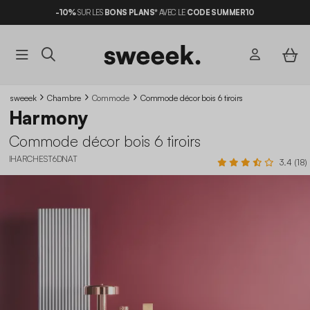
-10%
SUR LES
BONS PLANS*
AVEC LE
CODE SUMMER10
sweeek
Chambre
Commode
Commode décor bois 6 tiroirs
Harmony
Commode décor bois 6 tiroirs
IHARCHEST6DNAT
3.4 (18)