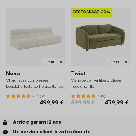
DESTOCKAGE
-20%
5 variantes
3 variantes
Nova
Twist
Chauffeuse compressée
Canapé convertible 2 places
bouclette texturée 1 place (lot de
tissu chenille
3)
4.5 (19)
5 (2)
499,99 €
599,99 €
479,99 €
Article garanti 2 ans
Un service client à votre écoute