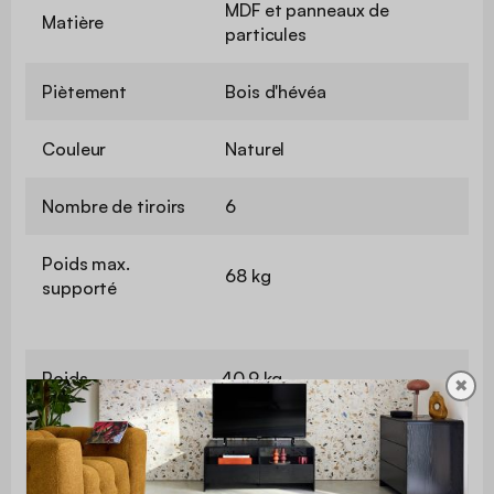
MDF et panneaux de
Matière
particules
Piètement
Bois d'hévéa
Couleur
Naturel
Nombre de tiroirs
6
Poids max.
68 kg
supporté
Poids
40,9 kg
✖
Utilisation
Intérieur
Usage domestique