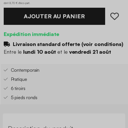
dont 8,70 € d'éco-part
.
AJOUTER AU PANIER
Expédition immédiate
Livraison standard offerte (
voir conditions
)
Entre le
lundi 10 août
et le
vendredi 21 août
Contemporain
Pratique
6 tiroirs
5 pieds ronds