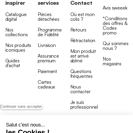
inspirer
services
Contact
Avis sweeek
Catalogue
Pièces
Où est mon
*Conditions
digital
détachées
colis ?
des offres &
Codes
Nos
Programme
Retours
promo
collections
de Fidélité
Rétractation
Qui sommes
Nos produits
Livraison
nous ?
iconiques
Mon produit
Assurance
est arrivé
Nos
Guides
premium
abîmé
magasins
d’achat
Paiement
Questions
fréquentes
Cartes
cadeaux
Nous
contacter
Je suis
professionnel
Continuer sans accepter
Salut c'est nous...
les Cookies !