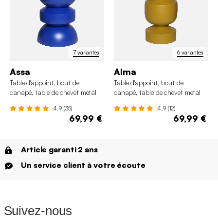
7 variantes
6 variantes
Assa
Alma
Table d'appoint, bout de
Table d'appoint, bout de
canapé, table de chevet métal
canapé, table de chevet métal
Ø32 x H43,5cm
Ø30,5 x H43,5cm
4.9 (35)
4.9 (12)
69,99 €
69,99 €
Article garanti 2 ans
Un service client à votre écoute
Suivez-nous