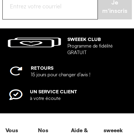
Je
m'inscris
SWEEEK CLUB
Programme de fidélité
GRATUIT
RETOURS
15 jours pour changer d’avis !
UN SERVICE CLIENT
à votre écoute
Vous
Nos
Aide &
sweeek