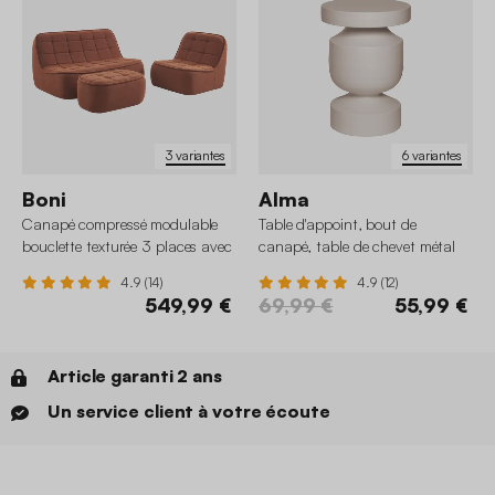
3 variantes
6 variantes
Boni
Alma
Canapé compressé modulable
Table d'appoint, bout de
bouclette texturée 3 places avec
canapé, table de chevet métal
repose pied
Ø30,5 x H43,5cm
4.9 (14)
4.9 (12)
549,99 €
69,99 €
55,99 €
Article garanti 2 ans
Un service client à votre écoute