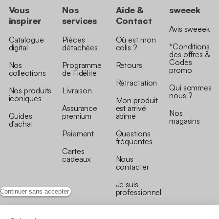
Vous
Nos
Aide &
sweeek
inspirer
services
Contact
Avis sweeek
Catalogue
Pièces
Où est mon
*Conditions
digital
détachées
colis ?
des offres &
Codes
Nos
Programme
Retours
promo
collections
de Fidélité
Rétractation
Qui sommes
Nos produits
Livraison
nous ?
iconiques
Mon produit
Assurance
est arrivé
Nos
Guides
premium
abîmé
magasins
d’achat
Paiement
Questions
fréquentes
Cartes
cadeaux
Nous
contacter
Je suis
professionnel
Continuer sans accepter