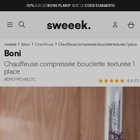
-10%
SUR LES
BONS PLANS*
AVEC LE
CODE SUMMER10
sweeek
Salon
Chauffeuse
Chauffeuse compressée bouclette texturée 1 place
Boni
Chauffeuse compressée bouclette texturée 1
place
IBONCHRCHBCLTC
4.9 (17)