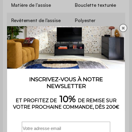
Matière de l'assise
Bouclette texturée
Revêtement de l'assise
Polyester
✖
Grammage du tissu
500 g/m²
Garnissage
PU
Garnissage
39cm de mousse polyuréthane
assise
(30kg/m3)
Garnissage
37cm de mousse polyuréthane
dossier
(30kg/m3)
Hauteur de la
85 cm
chaise