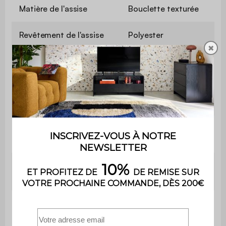
Matière de l'assise
Bouclette texturée
Revêtement de l'assise
Polyester
✖
Grammage du tissu
500 g/m²
Garnissage
PU
Garnissage
39cm de mousse polyuréthane
assise
(30kg/m3)
Garnissage
37cm de mousse polyuréthane
dossier
(30kg/m3)
Hauteur de la
85 cm
chaise