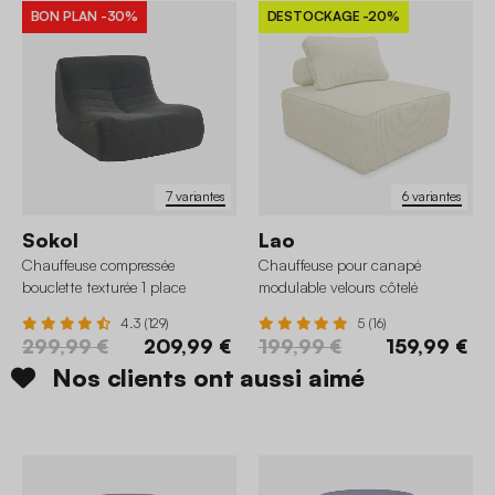
BON PLAN
-30%
DESTOCKAGE
-20%
7 variantes
6 variantes
Sokol
Lao
Chauffeuse compressée
Chauffeuse pour canapé
bouclette texturée 1 place
modulable velours côtelé
4.3 (129)
5 (16)
299,99 €
209,99 €
199,99 €
159,99 €
Nos clients ont aussi aimé