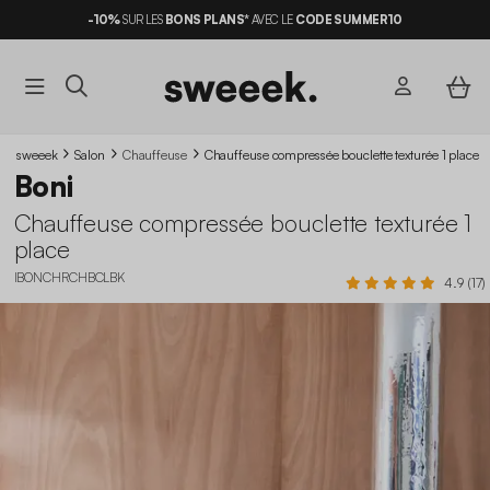
-10%
SUR LES
BONS PLANS*
AVEC LE
CODE SUMMER10
sweeek
Salon
Chauffeuse
Chauffeuse compressée bouclette texturée 1 place
Boni
Chauffeuse compressée bouclette texturée 1
place
IBONCHRCHBCLBK
4.9 (17)