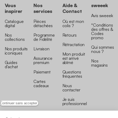
Vous
Nos
Aide &
sweeek
inspirer
services
Contact
Avis sweeek
Catalogue
Pièces
Où est mon
*Conditions
digital
détachées
colis ?
des offres &
Codes
Nos
Programme
Retours
promo
collections
de Fidélité
Rétractation
Qui sommes
Nos produits
Livraison
nous ?
iconiques
Mon produit
Assurance
est arrivé
Nos
Guides
premium
abîmé
magasins
d’achat
Paiement
Questions
fréquentes
Cartes
cadeaux
Nous
contacter
Je suis
professionnel
Continuer sans accepter