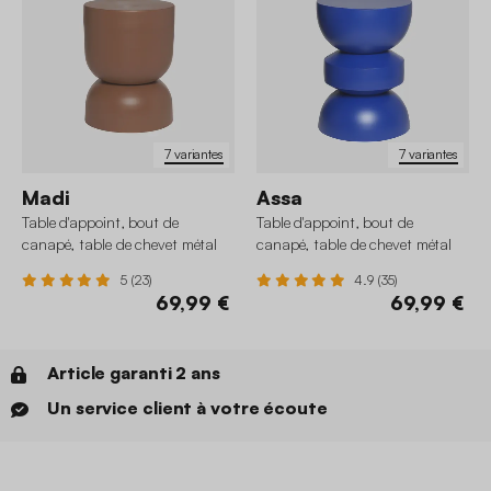
7 variantes
7 variantes
Madi
Assa
Table d'appoint, bout de
Table d'appoint, bout de
canapé, table de chevet métal
canapé, table de chevet métal
Ø32 x H42cm
Ø32 x H43,5cm
5 (23)
4.9 (35)
69,99 €
69,99 €
Article garanti 2 ans
Un service client à votre écoute