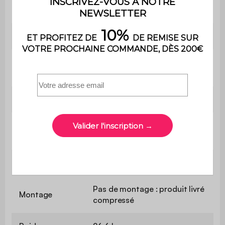
Equilibré
l'assise
Convertible
Non
Poids max.
110 kg par place
supporté
Utilisation
Intérieur
Usage domestique
Usage
uniquement
Garantie
2 ans
Pas de montage : produit livré
Montage
compressé