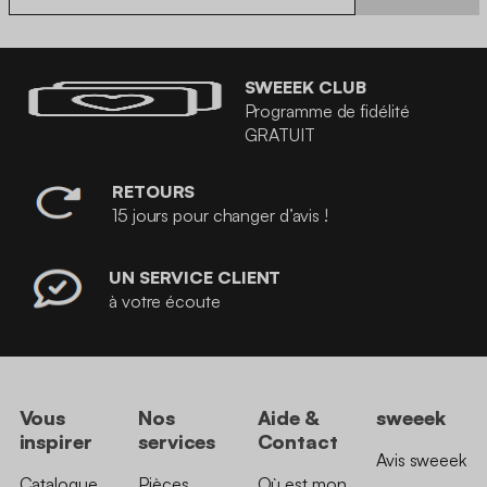
SWEEEK CLUB
Programme de fidélité
GRATUIT
RETOURS
15 jours pour changer d’avis !
UN SERVICE CLIENT
à votre écoute
Vous
Nos
Aide &
sweeek
inspirer
services
Contact
Avis sweeek
Catalogue
Pièces
Où est mon