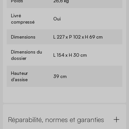
Poids
26,6 kg
Livré
Oui
compressé
Dimensions
L 227 x P 102 x H 69 cm
Dimensions du
L 154 x H 30 cm
dossier
Hauteur
39 cm
d'assise
Réparabilité, normes et garanties