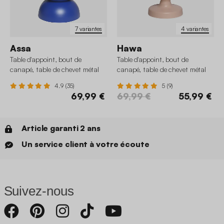
7 variantes
4 variantes
Assa
Hawa
Table d'appoint, bout de
Table d'appoint, bout de
canapé, table de chevet métal
canapé, table de chevet métal
Ø32 x H43,5cm
Ø29,5 x H48,5cm
4.9 (35)
5 (9)
69,99 €
69,99 €
55,99 €
Article garanti 2 ans
Un service client à votre écoute
Suivez-nous