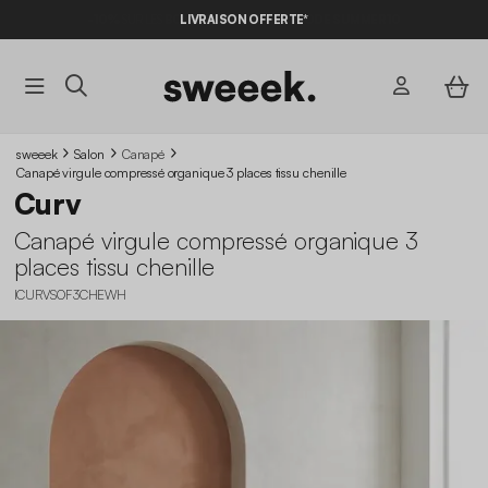
-10%
SUR LES
BONS PLANS*
LIVRAISON OFFERTE*
AVEC LE
CODE SUMMER10
sweeek
Salon
Canapé
Canapé virgule compressé organique 3 places tissu chenille
Curv
Canapé virgule compressé organique 3
places tissu chenille
ICURVSOF3CHEWH