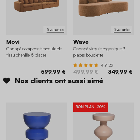
5 variantes
3 variantes
Movi
Wave
Canapé compressé modulable
Canapé virgule organique 3
tissu chenille 5 places
places bouclette
4.9 (26)
599,99 €
499,99 €
349,99 €
Nos clients ont aussi aimé
BON PLAN
-20%