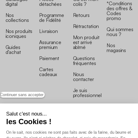
*Conditions
digital
détachées
colis ?
des offres &
Codes
Nos
Programme
Retours
promo
collections
de Fidélité
Rétractation
Qui sommes
Nos produits
Livraison
nous ?
iconiques
Mon produit
Assurance
est arrivé
Nos
Guides
premium
abîmé
magasins
d’achat
Paiement
Questions
fréquentes
Cartes
cadeaux
Nous
contacter
Je suis
professionnel
Continuer sans accepter
Salut c'est nous...
les Cookies !
On le sait, nos cookies ne sont pas faits avec de la farine, du beurre et
Conditions générales de vente