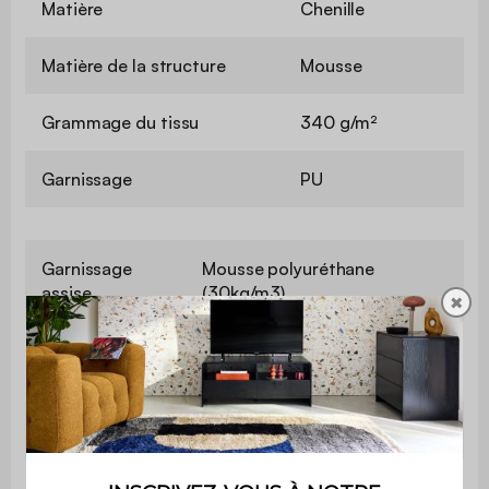
Matière
Chenille
Matière de la structure
Mousse
Grammage du tissu
340 g/m²
Garnissage
PU
Garnissage
Mousse polyuréthane
assise
(30kg/m3)
✖
Garnissage
Mousse polyuréthane
dossier
(30kg/m3)
Profondeur
102 cm
Confort de