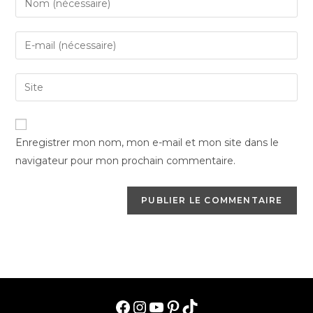
your
name
Enter
or
your
username
email
Saisir
to
address
l’URL
comment
to
de
comment
votre
Enregistrer mon nom, mon e-mail et mon site dans le
site
navigateur pour mon prochain commentaire.
(facultatif)
Facebook
Instagram
YouTube
Pinterest
TikTok