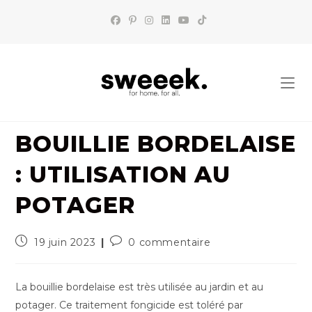
Skip
to
content
BOUILLIE BORDELAISE
: UTILISATION AU
POTAGER
Publication
Commentaires
19 juin 2023
0 commentaire
publiée :
de
la
publication :
La bouillie bordelaise est très utilisée au jardin et au
potager. Ce traitement fongicide est toléré par