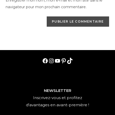
Enregistrer mon nom, mon e-mail et mon site dans le
site
navigateur pour mon prochain commentaire.
(facultatif)
Facebook
Instagram
YouTube
Pinterest
TikTok
NEWSLETTER
Inscrivez-vous et profitez
d'avantages en avant-première !