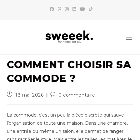
Skip
to
content
COMMENT CHOISIR SA
COMMODE ?
Publication
Commentaires
18 mai 2026
0 commentaire
publiée :
de
la
publication :
La commode
, c’est un peu la pièce discrète qui sauve
l’organisation de toute une maison. Dans une chambre,
une entrée ou même un salon, elle permet de ranger
sans sacrifier le style. Mais entre les tailles, les matières, le