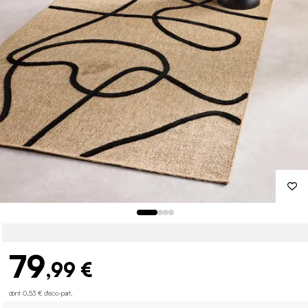
79
,99 €
dont 0,53 € d'éco-part
.