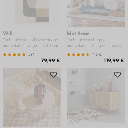
Will
Matthew
Tapis intérieur motif géométrique
Tapis intérieur shaggy,
multicolore à franges 120x170cm
multicolore, motifs géométriques
160x230cm
5 (1)
4.7 (6)
79,99 €
119,99 €