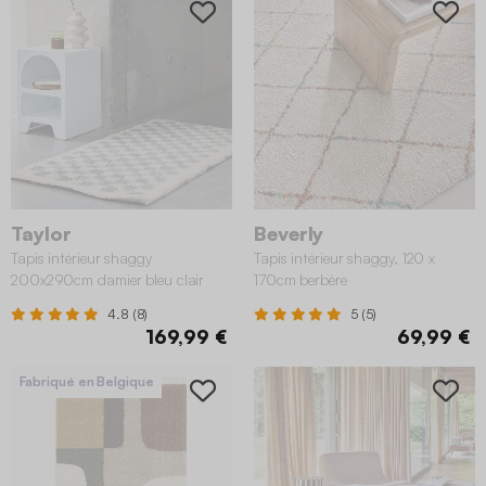
Taylor
Beverly
Tapis intérieur shaggy
Tapis intérieur shaggy, 120 x
200x290cm damier bleu clair
170cm berbère
4.8 (8)
5 (5)
169,99 €
69,99 €
Fabriqué en Belgique