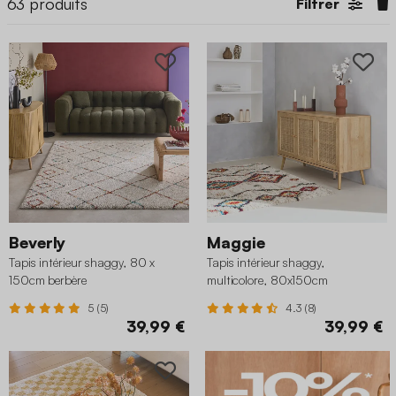
63
produits
Filtrer
Beverly
Maggie
Tapis intérieur shaggy, 80 x
Tapis intérieur shaggy,
150cm berbère
multicolore, 80x150cm
5 (5)
4.3 (8)
39,99 €
39,99 €