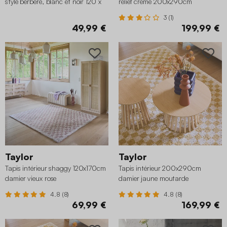
style berbère, blanc et noir 120 x
relief crème 200x290cm
160 cm
3 (1)
49,99 €
199,99 €
Taylor
Taylor
Tapis intérieur shaggy 120x170cm
Tapis intérieur 200x290cm
damier vieux rose
damier jaune moutarde
4.8 (8)
4.8 (8)
69,99 €
169,99 €