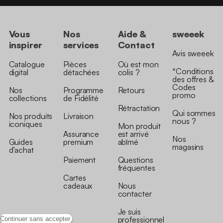
Vous
Nos
Aide &
sweeek
inspirer
services
Contact
Avis sweeek
Catalogue
Pièces
Où est mon
*Conditions
digital
détachées
colis ?
des offres &
Codes
Nos
Programme
Retours
promo
collections
de Fidélité
Rétractation
Qui sommes
Nos produits
Livraison
nous ?
iconiques
Mon produit
Assurance
est arrivé
Nos
Guides
premium
abîmé
magasins
d’achat
Paiement
Questions
fréquentes
Cartes
cadeaux
Nous
contacter
Je suis
professionnel
Continuer sans accepter