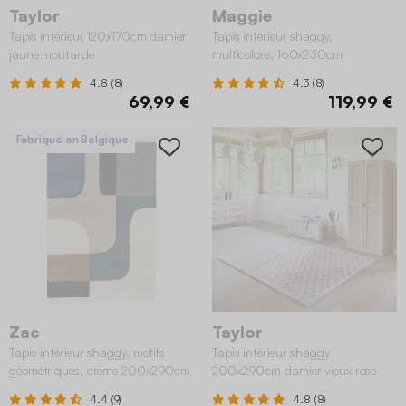
Taylor
Maggie
Tapis intérieur 120x170cm damier
Tapis intérieur shaggy,
jaune moutarde
multicolore, 160x230cm
4.8 (8)
4.3 (8)
69,99 €
119,99 €
Fabriqué en Belgique
Zac
Taylor
Tapis intérieur shaggy, motifs
Tapis intérieur shaggy
géométriques, crème 200x290cm
200x290cm damier vieux rose
4.4 (9)
4.8 (8)