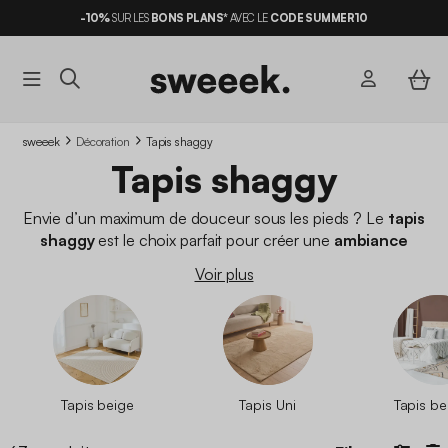
-10%
SUR LES
BONS PLANS*
LIVRAISON OFFERTE*
AVEC LE
CODE SUMMER10
sweeek
Décoration
Tapis shaggy
Tapis shaggy
Envie d’un maximum de douceur sous les pieds ? Le
tapis
shaggy
est le choix parfait pour créer une
ambiance
chaleureuse et ultra cosy
. Avec ses longues mèches
Voir plus
moelleuses, il invite immédiatement à la détente. Un
indispensable parmi nos modèles de
tapis
pour
transformer
votre intérieur en véritable cocon
.
Tapis beige
Tapis Uni
Tapis be