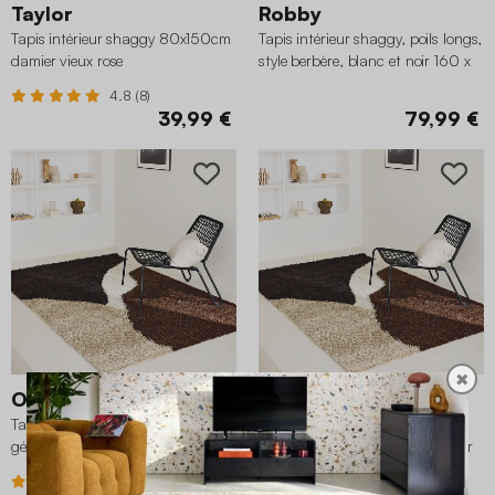
Taylor
Robby
Tapis intérieur shaggy 80x150cm
Tapis intérieur shaggy, poils longs,
damier vieux rose
style berbère, blanc et noir 160 x
230 cm
4.8 (8)
39,99 €
79,99 €
✖
Omar
Omar
Tapis intérieur shaggy motifs
Tapis intérieur shaggy motifs
géométriques beige, marron, noir
géométriques beige, marron, noir
120 x 160 cm
200 x 290 cm
5 (1)
5 (1)