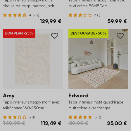
circulaires beige, marron, noir
relief crème 80x150cm
200 x 290 cm
4.5 (2)
3 (1)
129,99 €
59,99 €
BON PLAN
-25%
DESTOCKAGE
-50%
Amy
Edward
Tapis intérieur shaggy motif avec
Tapis intérieur motif quadrillage
relief crème 160x230cm
multicolore avec franges
80x150cm
3 (1)
5 (3)
149,99 €
112,49 €
49,99 €
25,00 €