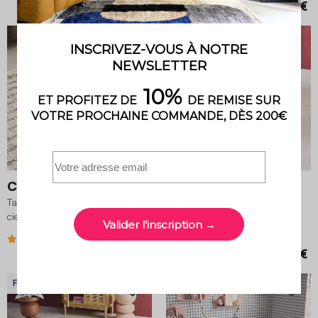
49,99 €
129,99 €
Fabriqué en Belgique
Chris
Hazel
Tapis intérieur shaggy, arc-en-
Tapis enfant à petits pois
ciel, beige, 160 x 230 cm
80x150cm shaggy
4.7 (3)
119,99 €
39,99 €
Fabriqué en Belgique
Fabriqué en Belgique