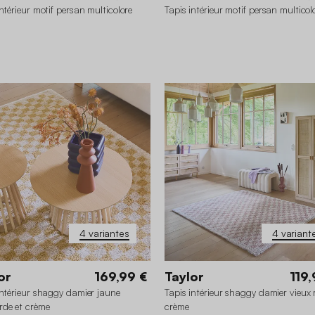
intérieur motif persan multicolore
Tapis intérieur motif persan multicol
0 x 160 cm
160 x 220 cm
120 x 160 cm
160 x 220
200 x 280 cm
200 x 280 cm
4 variantes
4 variant
or
169,99 €
Taylor
119,
intérieur shaggy damier jaune
Tapis intérieur shaggy damier vieux 
de et crème
crème