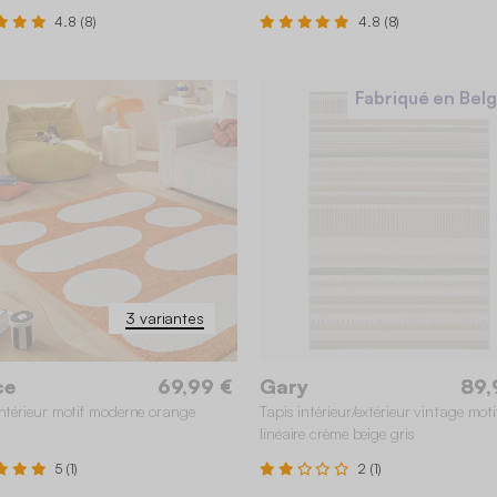
4.8 (8)
4.8 (8)
Fabriqué en Bel
0 x 290 cm
120 x 170 cm
160 x 230 cm
120 x 170
0 x 230 cm
80 x 150 cm
200 x 290 cm
80 x 150
3 variantes
ce
69,99 €
Gary
89,
intérieur motif moderne orange
Tapis intérieur/extérieur vintage moti
linéaire crème beige gris
5 (1)
2 (1)