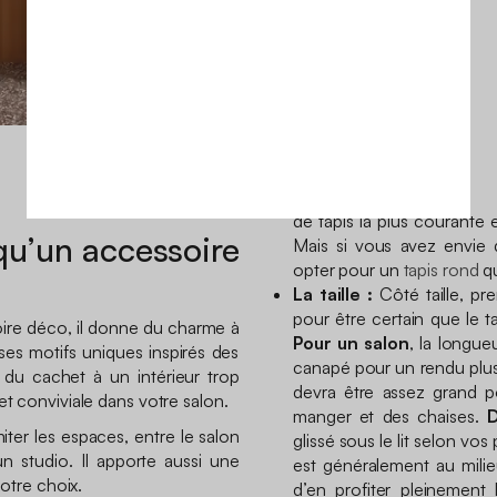
80 x 150 cm
120 x 170 
de tapis la plus courante et
 qu’un accessoire
Mais si vous avez envie d
opter pour un
tapis rond
qu
La taille :
Côté taille, pr
pour être certain que le t
ire déco, il donne du charme à
Pour un salon
, la longue
 ses motifs uniques inspirés des
canapé pour un rendu plus
du cachet à un intérieur trop
devra être assez grand p
t conviviale dans votre salon.
manger et des chaises.
D
miter les espaces, entre le salon
glissé sous le lit selon vo
n studio. Il apporte aussi une
est généralement au milie
votre choix.
d’en profiter pleinement 