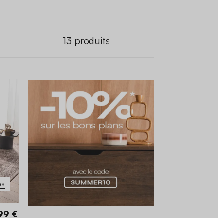
13
produits
es
99 €