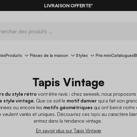
LIVRAISON OFFERTE*
tés
Produits
Pièces de la maison
Styles
Prix mini
Catalogues
B
Tapis Vintage
s du style rétro
vont être ravis : chez sweeek, nous proposon
e style vintage
. Que ce soit le
motif damier
qui a fait son gran
années ou encore les
motifs géométriques
qui ont bercé notre 
 veulent variés et uniques. Découvrez ces
tapis
au caractère bie
entrez dans la tendance vintage.
En savoir plus sur Tapis Vintage