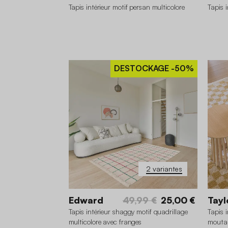
Tapis intérieur motif persan multicolore
Tapis 
DESTOCKAGE
-50%
200 x 280 cm
120 x 160 cm
12
160 x 220 cm
2 variantes
Edward
49,99 €
25,00 €
Tayl
Tapis intérieur shaggy motif quadrillage
Tapis 
multicolore avec franges
moutar