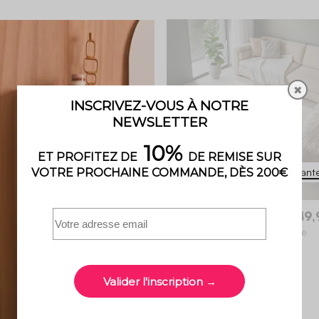
0 x 160 cm
160 x 230 cm
200 x 280 cm
✖
2 variant
Betty
49,
Tapis intérieur motif fleures crème
5 (1)