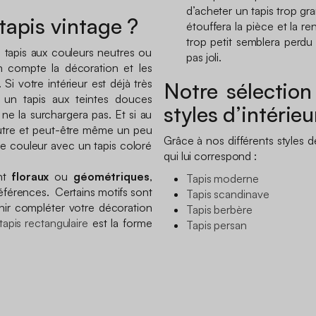
d’acheter un tapis trop gran
tapis vintage ?
étouffera la pièce et la r
trop petit semblera perdu
 tapis aux couleurs neutres ou
pas joli.
n compte la décoration et les
Si votre intérieur est déjà très
Notre sélection
 un tapis aux teintes douces
styles d’intérieu
t ne la surchargera pas. Et si au
neutre et peut-être même un peu
Grâce à nos différents styles d
e couleur avec un tapis coloré
qui lui correspond :
ent
floraux
ou
géométriques
,
Tapis moderne
férences. Certains motifs sont
Tapis scandinave
venir compléter votre décoration
Tapis berbère
tapis rectangulaire
est la forme
Tapis persan