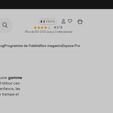
FR/FR
4,1 / 5
Plus de 30 000 avis à l’international
log
Programme de Fidélité
Nos magasins
Espace Pro
s une
gamme
d retour ces
enfance, les
n trempé et