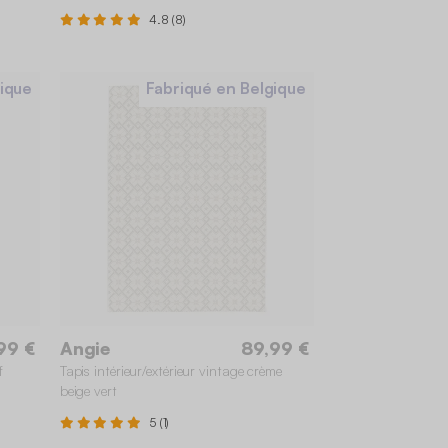
4.8 (8)
gique
Fabriqué en Belgique
 cm
160 x 230 cm
120 x 170 cm
 cm
200 x 290 cm
80 x 150 cm
99 €
Angie
89,99 €
f
Tapis intérieur/extérieur vintage crème
beige vert
5 (1)