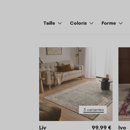
Taille
Coloris
Forme
3 variantes
Liv
99,99 €
Ivo