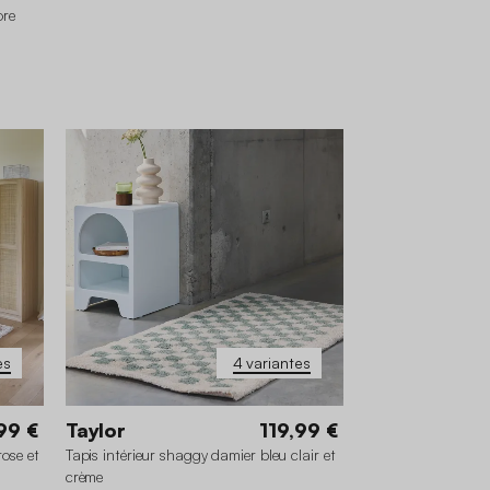
ore
 cm
es
4 variantes
99 €
Taylor
119,99 €
rose et
Tapis intérieur shaggy damier bleu clair et
crème