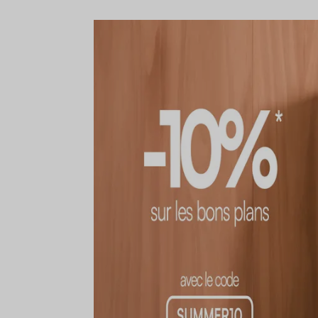
120 x 160 cm
160 x 230 cm
12
200 x 280 cm