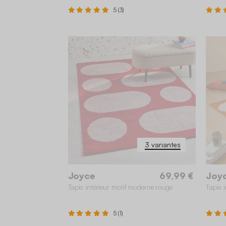
5 (3)
20
80 x 150 cm
160 x 230 cm
16
3 variantes
Joyce
69,99 €
Joy
Tapis intérieur motif moderne rouge
Tapis 
5 (1)