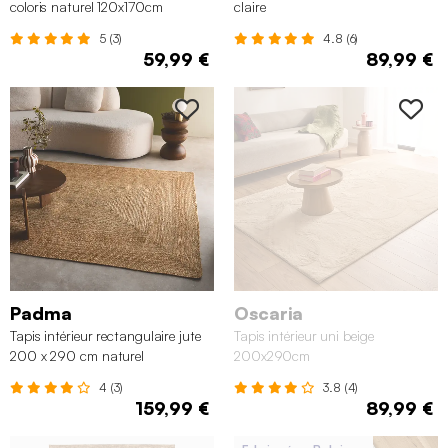
coloris naturel 120x170cm
claire
5 (3)
4.8 (6)
59,99 €
89,99 €
Padma
Oscaria
Tapis intérieur rectangulaire jute
Tapis intérieur uni beige
200 x 290 cm naturel
200x290cm
4 (3)
3.8 (4)
159,99 €
89,99 €