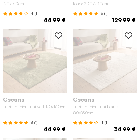
120x160cm
foncé 200x290cm
4 (1)
5 (1)
44,99 €
129,99 €
Oscaria
Oscaria
Tapis intérieur uni vert 120x160cm
Tapis intérieur uni blanc
80x150cm
5 (1)
4 (1)
44,99 €
34,99 €