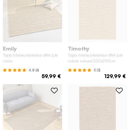
Emily
Timothy
Tapis intérieur/extérieur effet jute
Tapis intérieur/extérieur effet jute
claire
coloris naturel 200x290cm
4.8 (6)
5 (3)
59,99 €
129,99 €