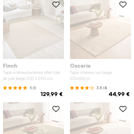
Finch
Oscaria
Tapis intérieur/extérieur effet toile
Tapis intérieur uni beige
de jute beige 200 x 290 cm
120x160cm
5 (1)
3.8 (4)
129,99 €
44,99 €