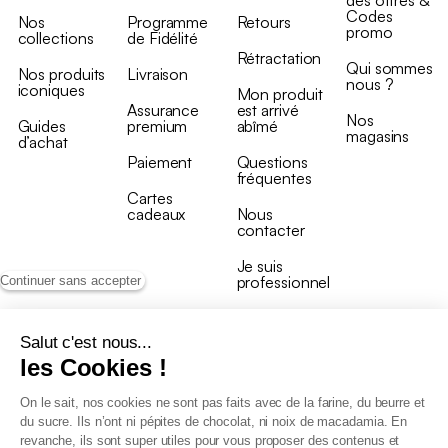
des offres &
Codes
Nos
Programme
Retours
promo
collections
de Fidélité
Rétractation
Qui sommes
Nos produits
Livraison
nous ?
iconiques
Mon produit
Assurance
est arrivé
Nos
Guides
premium
abîmé
magasins
d’achat
Paiement
Questions
fréquentes
Cartes
cadeaux
Nous
contacter
Je suis
professionnel
Continuer sans accepter
Salut c'est nous...
les Cookies !
On le sait, nos cookies ne sont pas faits avec de la farine, du beurre et
Conditions générales de vente
du sucre. Ils n’ont ni pépites de chocolat, ni noix de macadamia. En
Conditions générales du programme de fidélité
revanche, ils sont super utiles pour vous proposer des contenus et
Charte de données personnelles