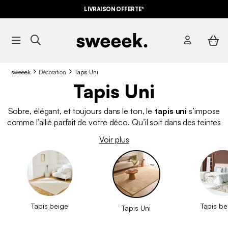
LIVRAISON OFFERTE*
sweeek
Décoration
Tapis Uni
Tapis Uni
Sobre, élégant, et toujours dans le ton, le
tapis uni
s’impose
comme l’allié parfait de votre déco. Qu’il soit dans des teintes
neutres ou des couleurs pep’s, même avec un design
Voir plus
minimaliste, ce
tapis
sait sublimer votre intérieur. Poils longs,
poils courts, effet jute : chez sweeek, il y en a
pour tous les
styles et toutes les envies
!
Tapis beige
Tapis be
Tapis Uni