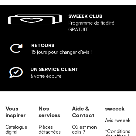
SWEEEK CLUB
Programme de fidélité
GRATUIT
RETOURS
15 jours pour changer d’avis !
UN SERVICE CLIENT
à votre écoute
Vous
Nos
Aide &
sweeek
inspirer
services
Contact
Avis sweeek
Catalogue
Pièces
Où est mon
*Conditions
digital
détachées
colis ?