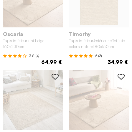
Oscaria
Timothy
Tapis intérieur uni beige
Tapis intérieur/extérieur effet jute
160x230cm
coloris naturel 80x150cm
3.8 (4)
5 (3)
64,99 €
34,99 €