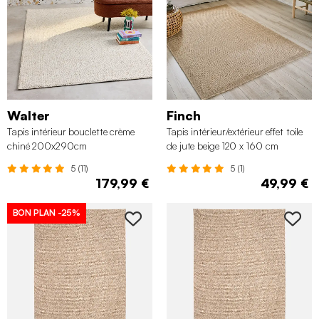
Walter
Finch
Tapis intérieur bouclette crème
Tapis intérieur/extérieur effet toile
chiné 200x290cm
de jute beige 120 x 160 cm
5 (11)
5 (1)
179,99 €
49,99 €
BON PLAN
-25%