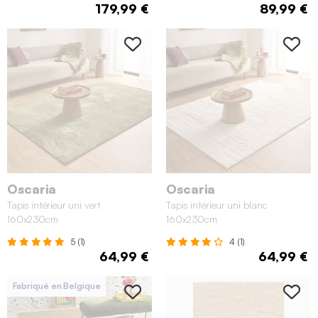
179,99 €
89,99 €
Oscaria
Oscaria
Tapis intérieur uni vert
Tapis intérieur uni blanc
160x230cm
160x230cm
5 (1)
4 (1)
64,99 €
64,99 €
Fabriqué en Belgique