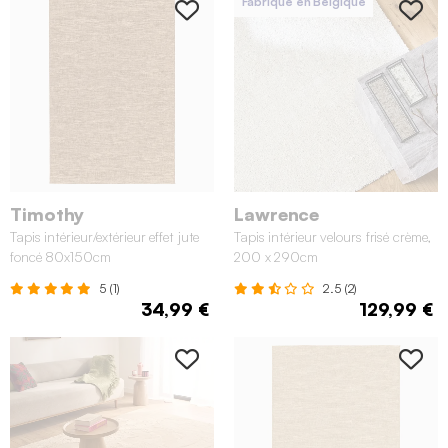
Fabriqué en Belgique
Timothy
Lawrence
Tapis intérieur/extérieur effet jute
Tapis intérieur velours frisé crème,
foncé 80x150cm
200 x 290cm
5 (1)
2.5 (2)
34,99 €
129,99 €