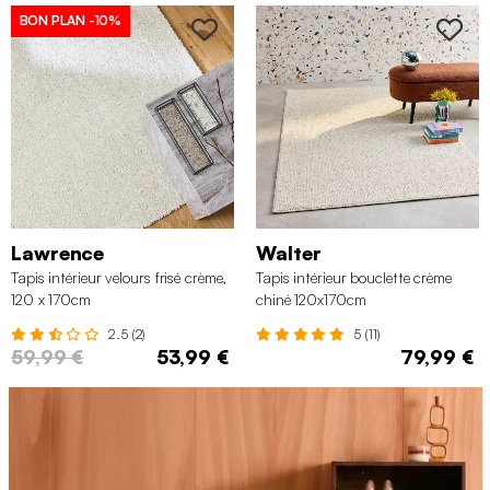
BON PLAN
-10%
Lawrence
Walter
Tapis intérieur velours frisé crème,
Tapis intérieur bouclette crème
120 x 170cm
chiné 120x170cm
2.5 (2)
5 (11)
59,99 €
53,99 €
79,99 €