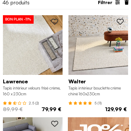
46
produits
Filtrer
BON PLAN
-11%
Lawrence
Walter
Tapis intérieur velours frisé crème,
Tapis intérieur bouclette crème
160 x 230cm
chiné 160x230cm
2.5 (2)
5 (11)
89,99 €
79,99 €
129,99 €