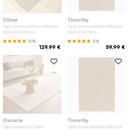
Oliver
Timothy
Tapis intérieur/extérieur effet jute
Tapis intérieur/extérieur effet jute
foncé 200x290cm
foncé 120x170cm
5 (4)
5 (1)
129,99 €
59,99 €
Oscaria
Timothy
Tapis intérieur uni blanc
Tapis intérieur/extérieur effet jute