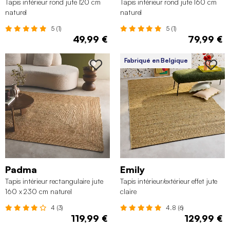
Tapis intérieur rond jute 120 cm
Tapis intérieur rond jute 160 cm
naturel
naturel
5 (1)
5 (1)
49,99 €
79,99 €
Fabriqué en Belgique
Padma
Emily
Tapis intérieur rectangulaire jute
Tapis intérieur/extérieur effet jute
160 x 230 cm naturel
claire
4 (3)
4.8 (6)
119,99 €
129,99 €