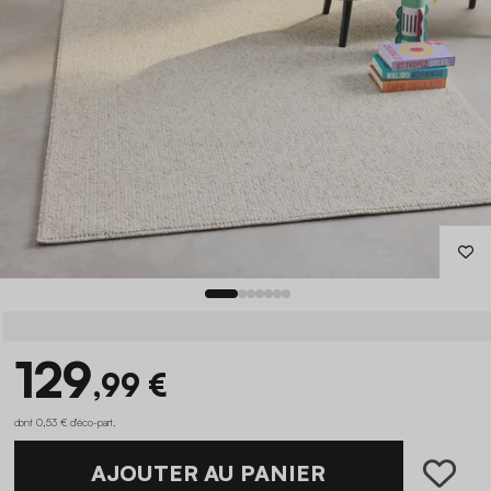
129
,99 €
dont 0,53 € d'éco-part
.
AJOUTER AU PANIER