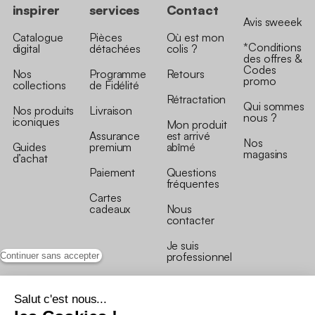
inspirer
services
Contact
Avis sweeek
Catalogue
Pièces
Où est mon
*Conditions
digital
détachées
colis ?
des offres &
Codes
Nos
Programme
Retours
promo
collections
de Fidélité
Rétractation
Qui sommes
Nos produits
Livraison
nous ?
iconiques
Mon produit
Assurance
est arrivé
Nos
Guides
premium
abîmé
magasins
d’achat
Paiement
Questions
fréquentes
Cartes
cadeaux
Nous
contacter
Je suis
professionnel
Continuer sans accepter
Salut c'est nous...