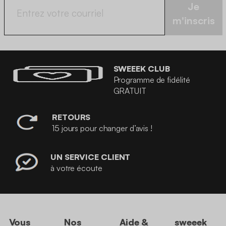
Je
m'inscris
SWEEEK CLUB
Programme de fidélité
GRATUIT
RETOURS
15 jours pour changer d’avis !
UN SERVICE CLIENT
à votre écoute
Vous
Nos
Aide &
sweeek