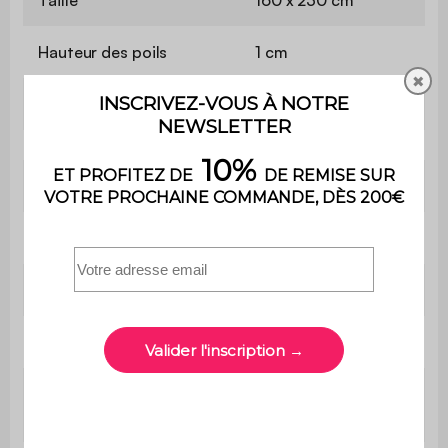
Taille
160 x 230 cm
Hauteur des poils
1 cm
✖
Modèle
Tufté
Label
Oeko-Tex Standard 100
Utilisation
Intérieur
Poids
6,8 kg
Garantie
2 ans
Usage domestique
Usage
uniquement