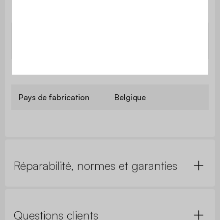
Lavable en machine
Oui
Compatible
Oui
chauffage au sol
Contient du bois
Non
Pays de fabrication
Belgique
Réparabilité, normes et garanties
Questions clients