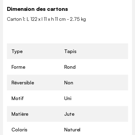
Dimension des cartons
Carton 1: L 122 x l 11 x h 11 cm - 2.75 kg
Type
Tapis
Forme
Rond
Réversible
Non
Motif
Uni
Matière
Jute
Coloris
Naturel