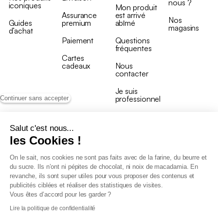
nous ?
iconiques
Mon produit
Assurance
est arrivé
Nos
Guides
premium
abîmé
magasins
d’achat
Paiement
Questions
fréquentes
Cartes
cadeaux
Nous
contacter
Je suis
professionnel
Continuer sans accepter
Salut c'est nous...
les Cookies !
On le sait, nos cookies ne sont pas faits avec de la farine, du beurre et
Conditions générales de vente
du sucre. Ils n’ont ni pépites de chocolat, ni noix de macadamia. En
Conditions générales du programme de fidélité
revanche, ils sont super utiles pour vous proposer des contenus et
Charte de données personnelles
publicités ciblées et réaliser des statistiques de visites.
Conditions générales de vente Pro
Vous êtes d’accord pour les garder ?
Déclaration d’accessibilité
Lire la politique de confidentialité