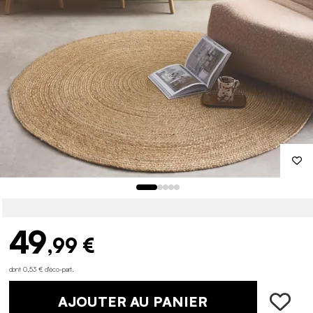
49
,99 €
dont 0,53 € d'éco-part
.
AJOUTER AU PANIER