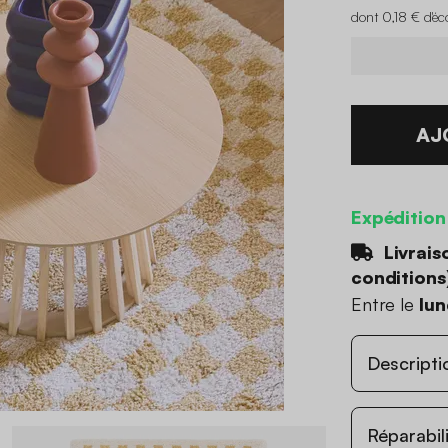
dont 0,18 € d'éc
AJ
Expédition
Livrais
conditions
Entre le
lun
Descripti
Réparabil