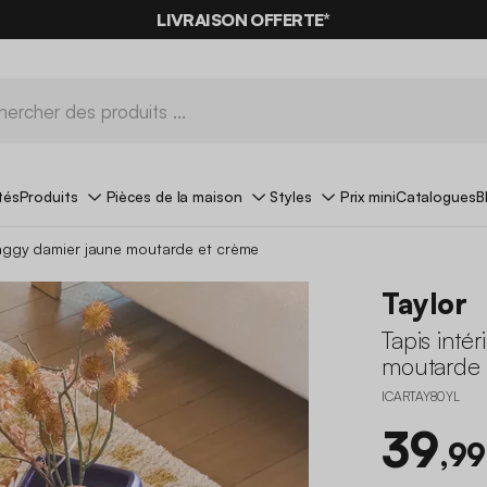
LIVRAISON OFFERTE*
tés
Produits
Pièces de la maison
Styles
Prix mini
Catalogues
B
haggy damier jaune moutarde et crème
Taylor
Tapis inté
moutarde 
ICARTAY80YL
39
,99