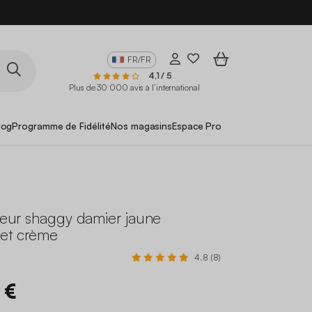
FR/FR
4,1 / 5
Plus de 30 000 avis à l’international
log
Programme de Fidélité
Nos magasins
Espace Pro
rieur shaggy damier jaune
et crème
4.8 (8)
 €