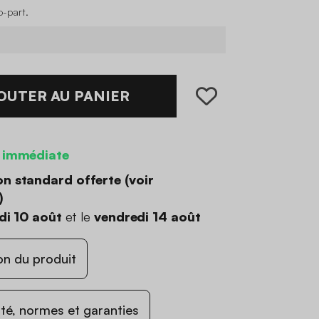
o-part
.
OUTER AU PANIER
 immédiate
on standard offerte (
voir
)
di 10 août
et le
vendredi 14 août
on du produit
ité, normes et garanties