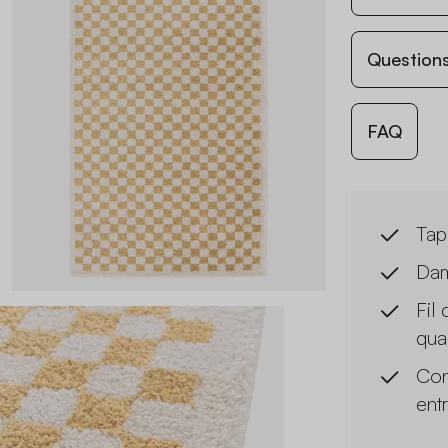
Questions
FAQ
Tapi
Dam
Fil
qual
Con
entr