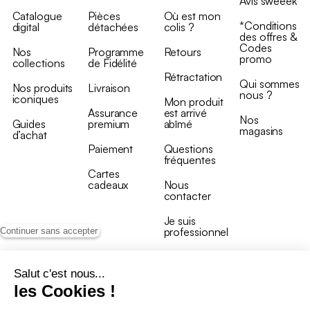
Avis sweeek
Catalogue
Pièces
Où est mon
*Conditions
digital
détachées
colis ?
des offres &
Codes
Nos
Programme
Retours
promo
collections
de Fidélité
Rétractation
Qui sommes
Nos produits
Livraison
nous ?
iconiques
Mon produit
Assurance
est arrivé
Nos
Guides
premium
abîmé
magasins
d’achat
Paiement
Questions
fréquentes
Cartes
cadeaux
Nous
contacter
Je suis
professionnel
Continuer sans accepter
Salut c'est nous...
les Cookies !