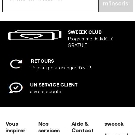
m'inscris
SWEEEK CLUB
Programme de fidélité
GRATUIT
RETOURS
15 jours pour changer d’avis !
UN SERVICE CLIENT
à votre écoute
Vous
Nos
Aide &
sweeek
inspirer
services
Contact