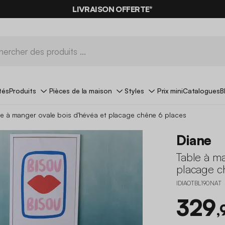
LIVRAISON OFFERTE*
tés
Produits
Pièces de la maison
Styles
Prix mini
Catalogues
B
le à manger ovale bois d'hévéa et placage chêne 6 places
Diane
Table à ma
placage c
IDIAOTBL190NAT
329
,