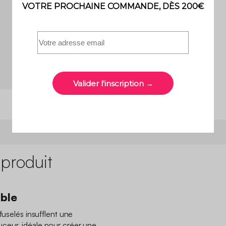
 produit
ble
fuselés insufflent une
ceur, idéale pour créer une