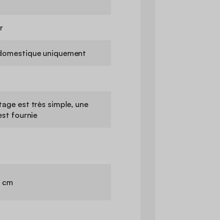
r
domestique uniquement
age est très simple, une
est fournie
0 cm