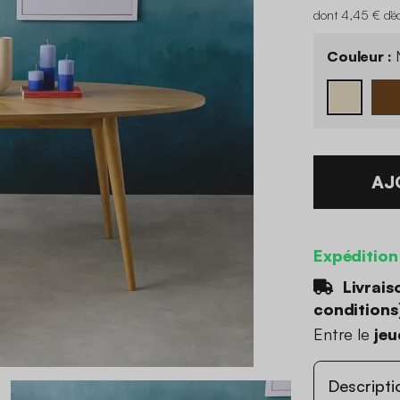
dont 4,45 € d'é
Couleur :
N
AJ
Expédition
Livrais
conditions
Entre le
jeu
Descripti