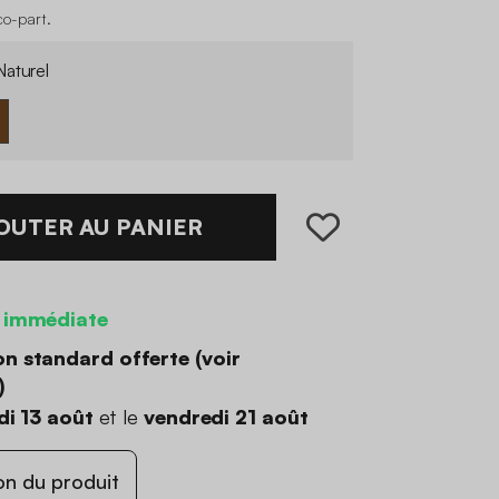
co-part
.
aturel
OUTER AU PANIER
 immédiate
on standard offerte (
voir
)
di 13 août
et le
vendredi 21 août
on du produit