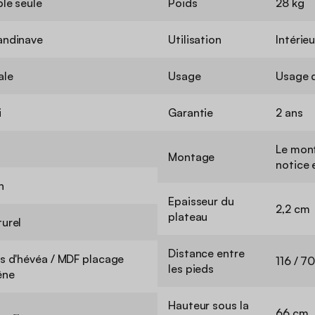
le seule
Poids
28 kg
andinave
Utilisation
Intérieu
ale
Usage
Usage 
i
Garantie
2 ans
Le mont
Montage
notice 
n
Epaisseur du
2,2 cm
plateau
urel
Distance entre
s d'hévéa / MDF placage
116 / 7
les pieds
êne
Hauteur sous la
66 cm