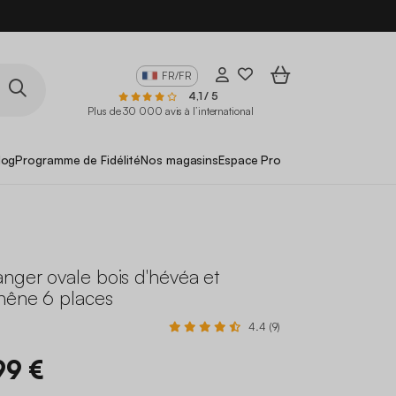
FR/FR
4,1 / 5
Plus de 30 000 avis à l’international
log
Programme de Fidélité
Nos magasins
Espace Pro
nger ovale bois d'hévéa et
hêne 6 places
4.4 (9)
99 €