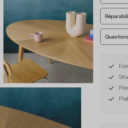
Réparabil
Questions
For
Str
Pie
Pla