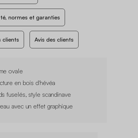
ité, normes et garanties
 clients
Avis des clients
me ovale
ucture en bois d'hévéa
ds fuselés, style scandinave
teau avec un effet graphique