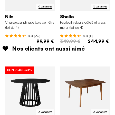
6 variantes
5 variantes
Nils
Shella
Chaise scandinave bois de hêtre
Fauteuil velours côtelé et pieds
(lot de 4)
métal (lot de 4)
4.4 (297)
4.4 (18)
99,99 €
349,99 €
244,99 €
Nos clients ont aussi aimé
BON PLAN
-30%
3 variantes
3 variantes