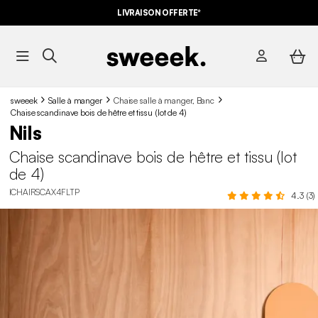
LIVRAISON OFFERTE*
sweeek
Salle à manger
Chaise salle à manger, Banc
Chaise scandinave bois de hêtre et tissu (lot de 4)
Nils
Chaise scandinave bois de hêtre et tissu (lot
de 4)
ICHAIRSCAX4FLTP
4.3 (3)