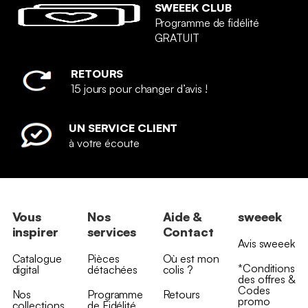
SWEEEK CLUB
Programme de fidélité
GRATUIT
RETOURS
15 jours pour changer d’avis !
UN SERVICE CLIENT
à votre écoute
Vous
Nos
Aide &
sweeek
inspirer
services
Contact
Avis sweeek
Catalogue
Pièces
Où est mon
*Conditions
digital
détachées
colis ?
des offres &
Codes
Nos
Programme
Retours
promo
collections
de Fidélité