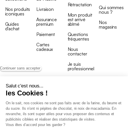
Rétractation
Qui sommes
Nos produits
Livraison
nous ?
iconiques
Mon produit
Assurance
est arrivé
Nos
Guides
premium
abîmé
magasins
d’achat
Paiement
Questions
fréquentes
Cartes
cadeaux
Nous
contacter
Je suis
professionnel
Continuer sans accepter
Salut c'est nous...
les Cookies !
On le sait, nos cookies ne sont pas faits avec de la farine, du beurre et
Conditions générales de vente
du sucre. Ils n’ont ni pépites de chocolat, ni noix de macadamia. En
Conditions générales du programme de fidélité
revanche, ils sont super utiles pour vous proposer des contenus et
Charte de données personnelles
publicités ciblées et réaliser des statistiques de visites.
Conditions générales de vente Pro
Vous êtes d’accord pour les garder ?
Déclaration d’accessibilité