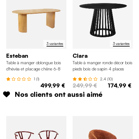
3 variantes
3 variantes
Esteban
Clara
Table à manger oblongue bois
Table à manger ronde décor bois
d'hévéa et placage chêne 6-8
pieds bois de sapin 4 places
places
1 (1)
2.4 (10)
499,99 €
249,99 €
174,99 €
Nos clients ont aussi aimé