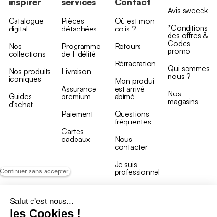
inspirer
services
Contact
Avis sweeek
Catalogue
Pièces
Où est mon
*Conditions
digital
détachées
colis ?
des offres &
Codes
Nos
Programme
Retours
promo
collections
de Fidélité
Rétractation
Qui sommes
Nos produits
Livraison
nous ?
iconiques
Mon produit
Assurance
est arrivé
Nos
Guides
premium
abîmé
magasins
d’achat
Paiement
Questions
fréquentes
Cartes
cadeaux
Nous
contacter
Je suis
professionnel
Continuer sans accepter
Salut c'est nous...
les Cookies !