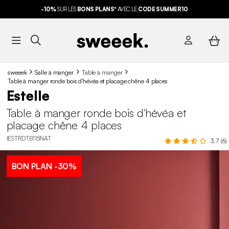
-10%
SUR LES
BONS PLANS*
AVEC LE
CODE SUMMER10
sweeek
Salle à manger
Table à manger
Table à manger ronde bois d'hévéa et placage chêne 4 places
Estelle
Table à manger ronde bois d'hévéa et
placage chêne 4 places
IESTRDTB115NAT
3.7 (6)
BON PLAN
-30%