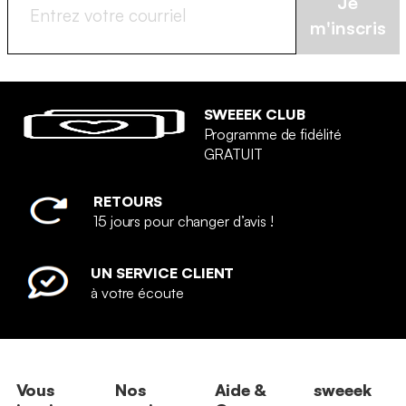
Je
m'inscris
SWEEEK CLUB
Programme de fidélité
GRATUIT
RETOURS
15 jours pour changer d’avis !
UN SERVICE CLIENT
à votre écoute
Vous
Nos
Aide &
sweeek