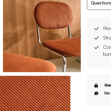
Questions
Rev
Str
Con
bur
Gar
Un 