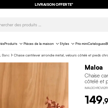
LIVRAISON OFFERTE*
tés
Produits
Pièces de la maison
Styles
Prix mini
Catalogues
B
r, Banc
Chaise cantilever arrondie métal, velours côtelé et pieds chr
Maloa
Chaise can
côtelé et 
IMALOCHRCVX2R
149
,