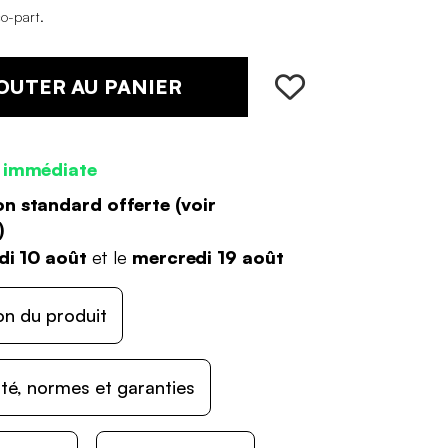
co-part
.
OUTER AU PANIER
 immédiate
on standard offerte (
voir
)
di 10 août
et le
mercredi 19 août
on du produit
ité, normes et garanties