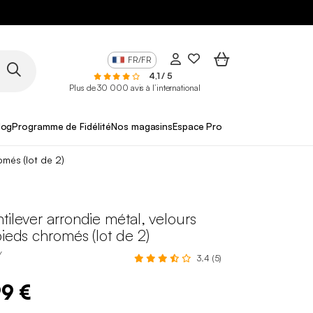
FR/FR
4,1 / 5
Plus de 30 000 avis à l’international
log
Programme de Fidélité
Nos magasins
Espace Pro
omés (lot de 2)
tilever arrondie métal, velours
pieds chromés (lot de 2)
Y
3.4 (5)
99 €