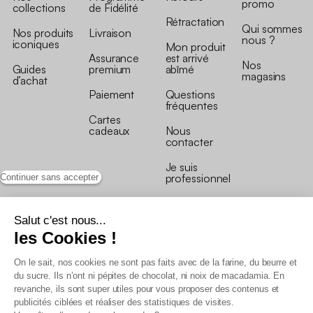
promo
collections
de Fidélité
Rétractation
Qui sommes
Nos produits
Livraison
nous ?
iconiques
Mon produit
Assurance
est arrivé
Nos
Guides
premium
abîmé
magasins
d’achat
Paiement
Questions
fréquentes
Cartes
cadeaux
Nous
contacter
Je suis
professionnel
Continuer sans accepter
Salut c'est nous...
les Cookies !
On le sait, nos cookies ne sont pas faits avec de la farine, du beurre et
Conditions générales de vente
du sucre. Ils n’ont ni pépites de chocolat, ni noix de macadamia. En
Conditions générales du programme de fidélité
revanche, ils sont super utiles pour vous proposer des contenus et
Charte de données personnelles
publicités ciblées et réaliser des statistiques de visites.
Conditions générales de vente Pro