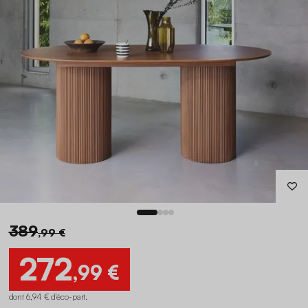
389
,99 €
272
,99 €
dont 6,94 € d'éco-part
.