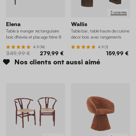
3 variantes
Elena
Wallis
Table à manger rectangulaire
Table bar, table haute de cuisine
bois d'hévéa et placage frêne 8
décor bois avec rangements
places
4.9 (14)
4.9 (7)
349,99 €
279,99 €
159,99 €
Nos clients ont aussi aimé