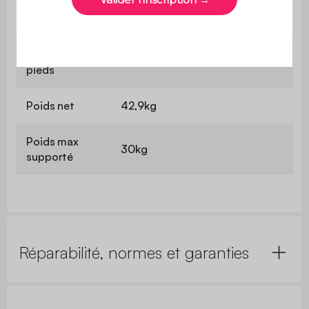
Hauteur des
74,5cm
pieds
Epaisseur des
2,5cm
pieds
Poids net
42,9kg
Poids max
30kg
supporté
Réparabilité, normes et garanties