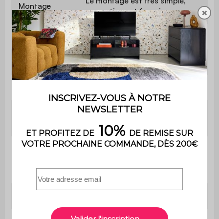
Le montage est très simple,
Montage
une notice est fournie
✖
Extensible
Non
Finition
Mélaminé
Table
L 180 x P 100 x H 76cm
Epaisseur du
1,5cm
plateau
Distance
entre les
50 cm
pieds
Pieds
Ø39cm