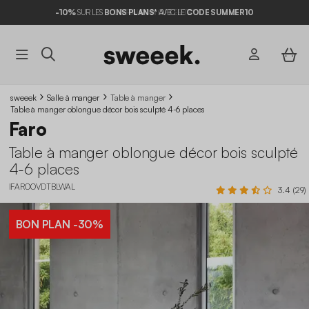
-10%
SUR LES
BONS PLANS*
AVEC LE
CODE SUMMER10
sweeek
Salle à manger
Table à manger
Table à manger oblongue décor bois sculpté 4-6 places
Faro
Table à manger oblongue décor bois sculpté
4-6 places
IFAROOVDTBLWAL
3.4 (29)
BON PLAN
-30%