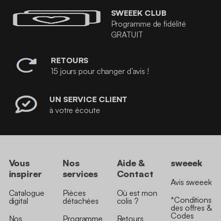
SWEEEK CLUB
Programme de fidélité
GRATUIT
RETOURS
15 jours pour changer d’avis !
UN SERVICE CLIENT
à votre écoute
Vous
Nos
Aide &
sweeek
inspirer
services
Contact
Avis sweeek
Catalogue
Pièces
Où est mon
*Conditions
digital
détachées
colis ?
des offres &
Codes
Nos
Programme
Retours