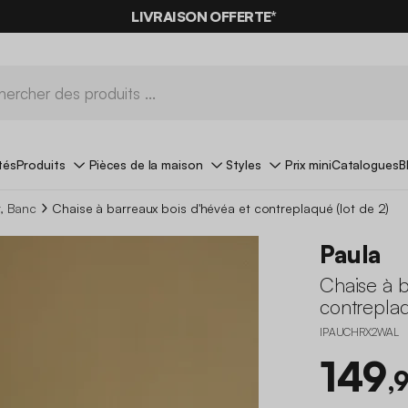
LIVRAISON OFFERTE*
tés
Produits
Pièces de la maison
Styles
Prix mini
Catalogues
B
r, Banc
Chaise à barreaux bois d'hévéa et contreplaqué (lot de 2)
Paula
Chaise à b
contreplaq
IPAUCHRX2WAL
149
,