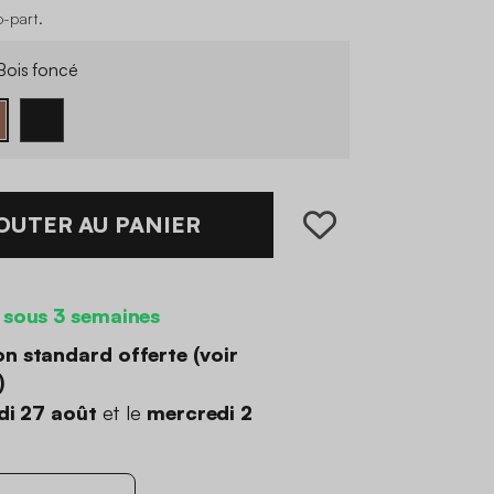
o-part
.
ois foncé
OUTER AU PANIER
 sous 3 semaines
on standard offerte (
voir
)
di 27 août
et le
mercredi 2