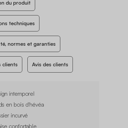
on du produit
ons techniques
ité, normes et garanties
 clients
Avis des clients
ign intemporel
ds en bois d'hévéa
sier incurvé
ise confortable