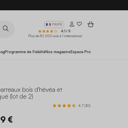
FR/FR
4,1 / 5
Plus de 30 000 avis à l’international
log
Programme de Fidélité
Nos magasins
Espace Pro
arreaux bois d'hévéa et
ué (lot de 2)
4.7 (30)
99 €