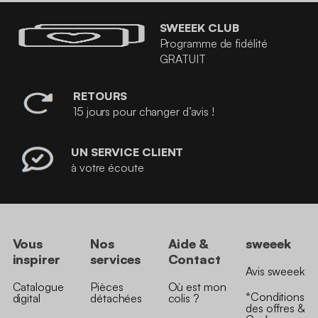
SWEEEK CLUB
Programme de fidélité
GRATUIT
RETOURS
15 jours pour changer d’avis !
UN SERVICE CLIENT
à votre écoute
Vous
Nos
Aide &
sweeek
inspirer
services
Contact
Avis sweeek
Catalogue
Pièces
Où est mon
*Conditions
digital
détachées
colis ?
des offres &