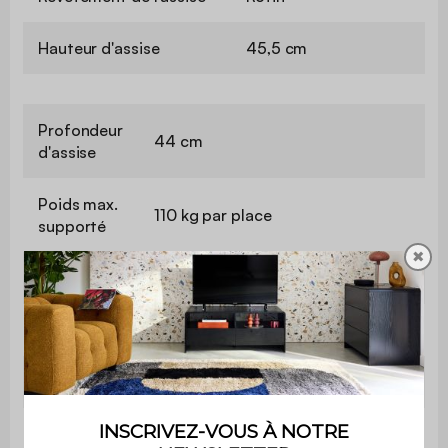
Hauteur d'assise
45,5 cm
Profondeur
44 cm
d'assise
Poids max.
110 kg par place
supporté
✖
Utilisation
Intérieur
Usage
Usage domestique uniquement
Garantie
2 ans
Le produit est livré en kit à monter
Montage