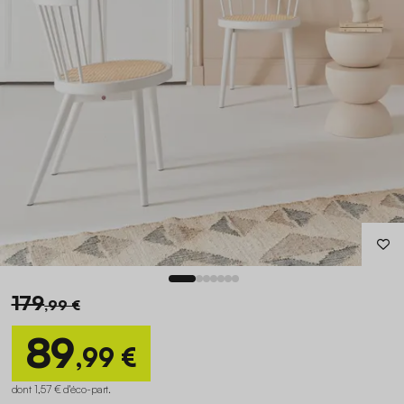
179
,99 €
89
,99 €
dont 1,57 € d'éco-part
.