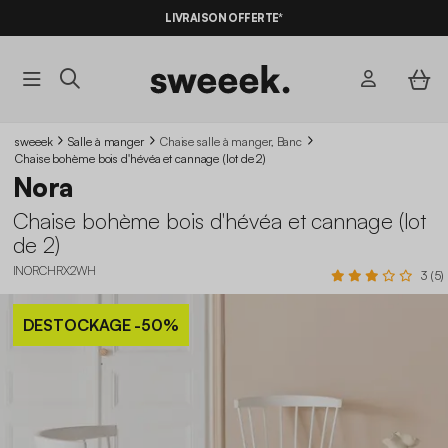
LIVRAISON OFFERTE*
sweeek
Salle à manger
Chaise salle à manger, Banc
Chaise bohème bois d'hévéa et cannage (lot de 2)
Nora
Chaise bohème bois d'hévéa et cannage (lot
de 2)
INORCHRX2WH
3 (5)
DESTOCKAGE
-50%