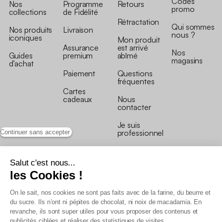
Codes
Nos
Programme
Retours
promo
collections
de Fidélité
Rétractation
Qui sommes
Nos produits
Livraison
nous ?
iconiques
Mon produit
Assurance
est arrivé
Nos
Guides
premium
abîmé
magasins
d’achat
Paiement
Questions
fréquentes
Cartes
cadeaux
Nous
contacter
Je suis
professionnel
Continuer sans accepter
Salut c'est nous...
les Cookies !
On le sait, nos cookies ne sont pas faits avec de la farine, du beurre et
Conditions générales de vente
du sucre. Ils n’ont ni pépites de chocolat, ni noix de macadamia. En
Conditions générales du programme de fidélité
revanche, ils sont super utiles pour vous proposer des contenus et
Charte de données personnelles
publicités ciblées et réaliser des statistiques de visites.