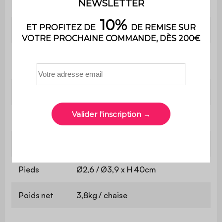
soi-même. Une notice est fournie
Cannage
synthétique
Nombre de
4
pieds
Chaises
L 53 x P 53,5 x H 76cm
Assise
Ø44cm
Dossier
L 53 x H 35cm
Pieds
Ø2,6 / Ø3,9 x H 40cm
Poids net
3,8kg / chaise