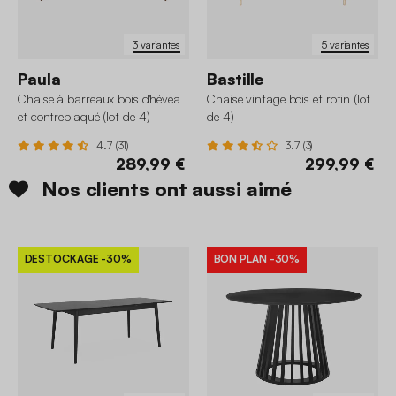
3 variantes
5 variantes
Paula
Bastille
Chaise à barreaux bois d'hévéa
Chaise vintage bois et rotin (lot
et contreplaqué (lot de 4)
de 4)
4.7 (31)
3.7 (3)
289,99 €
299,99 €
Nos clients ont aussi aimé
DESTOCKAGE
-30%
BON PLAN
-30%