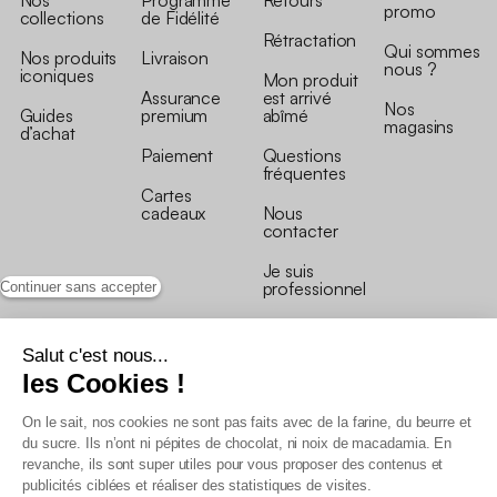
Nos
Programme
Retours
promo
collections
de Fidélité
Rétractation
Qui sommes
Nos produits
Livraison
nous ?
iconiques
Mon produit
Assurance
est arrivé
Nos
Guides
premium
abîmé
magasins
d’achat
Paiement
Questions
fréquentes
Cartes
cadeaux
Nous
contacter
Je suis
professionnel
Continuer sans accepter
Salut c'est nous...
les Cookies !
On le sait, nos cookies ne sont pas faits avec de la farine, du beurre et
Conditions générales de vente
du sucre. Ils n’ont ni pépites de chocolat, ni noix de macadamia. En
Conditions générales du programme de fidélité
revanche, ils sont super utiles pour vous proposer des contenus et
Charte de données personnelles
publicités ciblées et réaliser des statistiques de visites.
Conditions générales de vente Pro