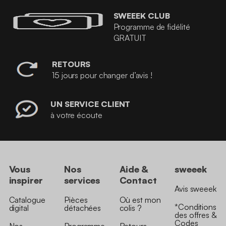
SWEEEK CLUB
Programme de fidélité
GRATUIT
RETOURS
15 jours pour changer d’avis !
UN SERVICE CLIENT
à votre écoute
Vous
Nos
Aide &
sweeek
inspirer
services
Contact
Avis sweeek
Catalogue
Pièces
Où est mon
*Conditions
digital
détachées
colis ?
des offres &
Codes