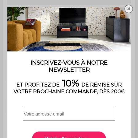
✖
Hauteur
46,5 cm
d'assise
Profondeur
42 cm
d'assise
Poids max.
110 kg par place
supporté
Utilisation
Intérieur
Usage
Usage domestique uniquement
Garantie
2 ans