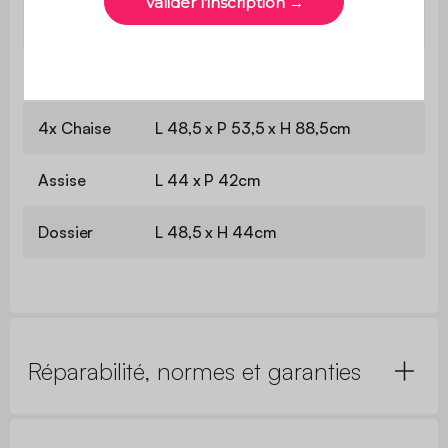
Le produit est livré monté, dans
Montage
son emballage d'origine
Poids
4,7 kg
4x Chaise
L 48,5 x P 53,5 x H 88,5cm
Assise
L 44 x P 42cm
Dossier
L 48,5 x H 44cm
Réparabilité, normes et garanties