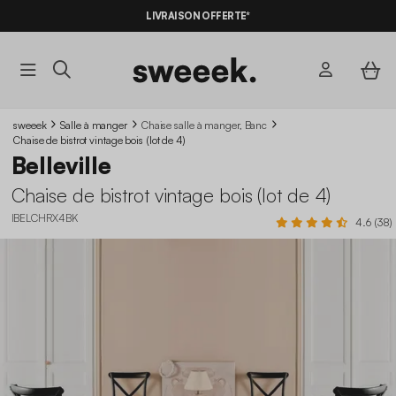
-10%
SUR LES
BONS PLANS*
LIVRAISON OFFERTE*
AVEC LE
CODE SUMMER10
sweeek
Salle à manger
Chaise salle à manger, Banc
Chaise de bistrot vintage bois (lot de 4)
Belleville
Chaise de bistrot vintage bois (lot de 4)
IBELCHRX4BK
4.6 (38)