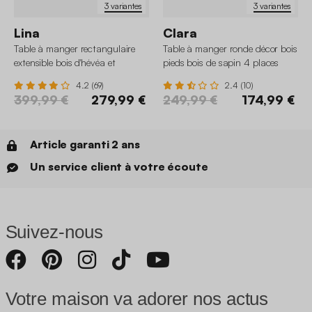
3 variantes
3 variantes
Lina
Clara
Table à manger rectangulaire
Table à manger ronde décor bois
extensible bois d'hévéa et
pieds bois de sapin 4 places
placage chêne 6-8 places
4.2 (69)
2.4 (10)
399,99 €
279,99 €
249,99 €
174,99 €
Article garanti 2 ans
Un service client à votre écoute
Suivez-nous
Votre maison va adorer nos actus