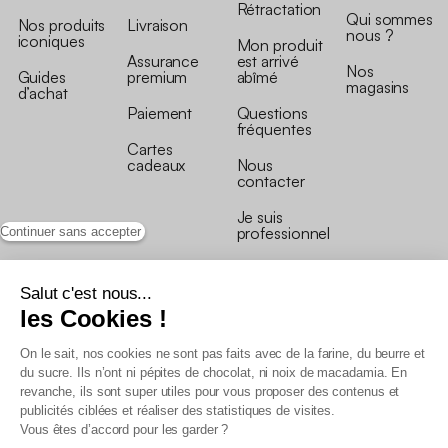
Rétractation
Qui sommes
Nos produits
Livraison
nous ?
iconiques
Mon produit
Assurance
est arrivé
Nos
Guides
premium
abîmé
magasins
d’achat
Paiement
Questions
fréquentes
Cartes
cadeaux
Nous
contacter
Je suis
professionnel
Continuer sans accepter
Salut c'est nous...
les Cookies !
On le sait, nos cookies ne sont pas faits avec de la farine, du beurre et
Conditions générales de vente
du sucre. Ils n’ont ni pépites de chocolat, ni noix de macadamia. En
Conditions générales du programme de fidélité
revanche, ils sont super utiles pour vous proposer des contenus et
Charte de données personnelles
publicités ciblées et réaliser des statistiques de visites.
Conditions générales de vente Pro
Vous êtes d’accord pour les garder ?
Déclaration d’accessibilité