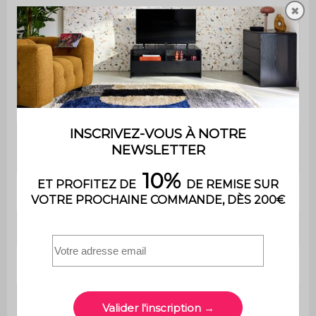
✖
Hauteur
46,5 cm
d'assise
Profondeur
42 cm
d'assise
Poids max.
110 kg par place
supporté
Utilisation
Intérieur
Usage
Usage domestique uniquement
Garantie
2 ans
Le produit est livré monté, dans
Montage