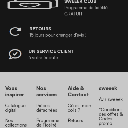
SWEEEK CLUB
Programme de fidélité
GRATUIT
RETOURS
15 jours pour changer d’avis !
UN SERVICE CLIENT
à votre écoute
Vous
Nos
Aide &
sweeek
inspirer
services
Contact
Avis sweeek
Catalogue
Pièces
Où est mon
*Conditions
digital
détachées
colis ?
des offres &
Codes
Nos
Programme
Retours
promo
collections
de Fidélité