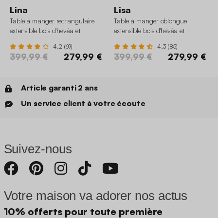
Lina
Lisa
Table à manger rectangulaire
Table à manger oblongue
extensible bois d'hévéa et
extensible bois d'hévéa et
placage chêne 6-8 places
placage chêne 6-8 places
4.2 (69)
4.3 (85)
399,99 €
279,99 €
399,99 €
279,99 €
Article garanti 2 ans
Un service client à votre écoute
Suivez-nous
Votre maison va adorer nos actus
10% offerts pour toute première