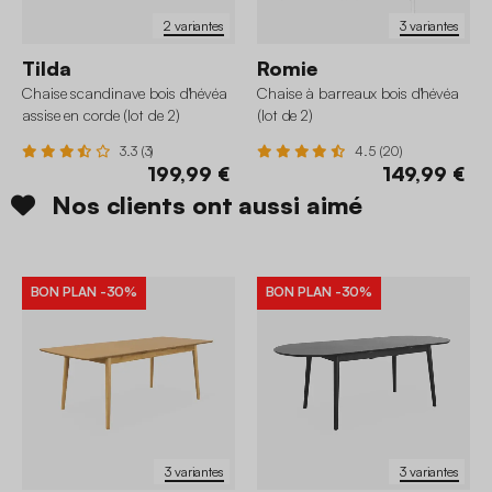
2 variantes
3 variantes
Tilda
Romie
Chaise scandinave bois d'hévéa
Chaise à barreaux bois d'hévéa
assise en corde (lot de 2)
(lot de 2)
3.3 (3)
4.5 (20)
199,99 €
149,99 €
Nos clients ont aussi aimé
BON PLAN
-30%
BON PLAN
-30%
3 variantes
3 variantes