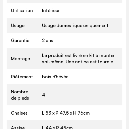
Utilisation
Intérieur
Usage
Usage domestique uniquement
Garantie
2 ans
Le produit est livré en kit à monter
Montage
soi-même. Une notice est fournie
Piétement
bois d'hévéa
Nombre
4
de pieds
Chaises
L 53 x P 47,5 x H 76cm
Assise
L 44 x P 45cm