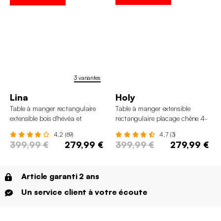
3 variantes
Lina
Holy
Table à manger rectangulaire
Table à manger extensible
extensible bois d'hévéa et
rectangulaire placage chêne 4-
placage chêne 6-8 places
6 places
4.2 (69)
4.7 (3)
399,99 €
279,99 €
399,99 €
279,99 €
Article garanti 2 ans
Un service client à votre écoute