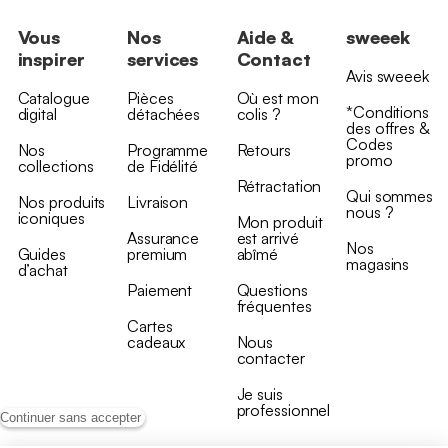
Vous
Nos
Aide &
sweeek
inspirer
services
Contact
Avis sweeek
Catalogue
Pièces
Où est mon
*Conditions
digital
détachées
colis ?
des offres &
Codes
Nos
Programme
Retours
promo
collections
de Fidélité
Rétractation
Qui sommes
Nos produits
Livraison
nous ?
iconiques
Mon produit
Assurance
est arrivé
Nos
Guides
premium
abîmé
magasins
d’achat
Paiement
Questions
fréquentes
Cartes
cadeaux
Nous
contacter
Je suis
professionnel
Continuer sans accepter