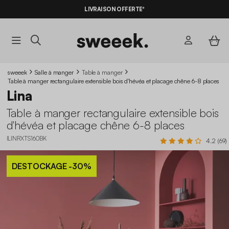
-10%
SUR LES
BONS PLANS*
LIVRAISON OFFERTE*
AVEC LE
CODE SUMMER10
sweeek
Salle à manger
Table à manger
Table à manger rectangulaire extensible bois d'hévéa et placage chêne 6-8 places
Lina
Table à manger rectangulaire extensible bois
d'hévéa et placage chêne 6-8 places
ILINRXTS160BK
4.2 (69)
DESTOCKAGE
-30%