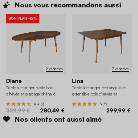
Nous vous recommandons
aussi
BON PLAN
-15%
2 variantes
3 variantes
Diane
Lina
Table à manger ovale bois
Table à manger rectangulaire
d'hévéa et placage chêne 6
extensible bois d'hévéa et
places
placage chêne 4-6 places
4.4 (9)
5 (5)
329,99 €
280,49 €
299,99 €
Nos clients ont aussi aimé