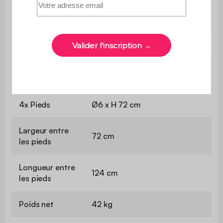
Table (sans /
L 160 x l 90 x H 75 cm / L 210 x
avec rallonge)
l 90 x H 75 cm
Rallonge
L 50 x l 90 cm
Epaisseur du
2 cm
plateau
4x Pieds
Ø6 x H 72 cm
Largeur entre
72 cm
les pieds
Longueur entre
124 cm
les pieds
Poids net
42 kg