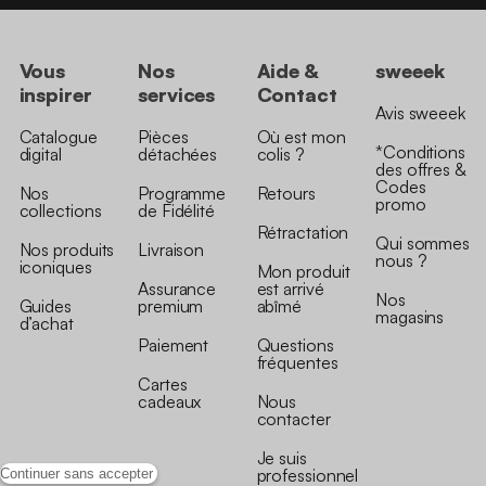
Vous
Nos
Aide &
sweeek
inspirer
services
Contact
Avis sweeek
Catalogue
Pièces
Où est mon
*Conditions
digital
détachées
colis ?
des offres &
Codes
Nos
Programme
Retours
promo
collections
de Fidélité
Rétractation
Qui sommes
Nos produits
Livraison
nous ?
iconiques
Mon produit
Assurance
est arrivé
Nos
Guides
premium
abîmé
magasins
d’achat
Paiement
Questions
fréquentes
Cartes
cadeaux
Nous
contacter
Je suis
professionnel
Continuer sans accepter