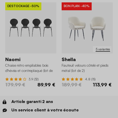
DESTOCKAGE
-50%
BON PLAN
-40%
5 variantes
Naomi
Shella
Chaise rétro empilables bois
Fauteuil velours côtelé et pieds
d'hévéa et contreplaqué (lot de
métal (lot de 2)
4)
3.9 (32)
4.8 (15)
179,99 €
89,99 €
189,99 €
113,99 €
Article garanti 2 ans
Un service client à votre écoute