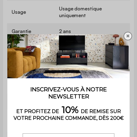
Usage domestique
Usage
uniquement
Garantie
2 ans
✖
Le montage est très simple,
Montage
une notice est fournie
Matière du
MDF et placage chêne
plateau
Rallonge
Oui
Nombre de
1
rallonges