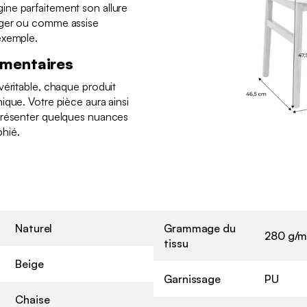
ne parfaitement son allure
nger ou comme assise
exemple.
émentaires
véritable, chaque produit
ique. Votre pièce aura ainsi
présenter quelques nuances
hié.
Naturel
Grammage du
280 g/m
tissu
Beige
Garnissage
PU
Chaise