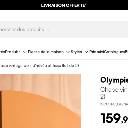
LIVRAISON OFFERTE*
tés
Produits
Pièces de la maison
Styles
Prix mini
Catalogues
B
aise vintage bois d'hévéa et tissu (lot de 2)
Olympi
Chaise vin
2)
IOLYCHRCUSX2NA
159
,