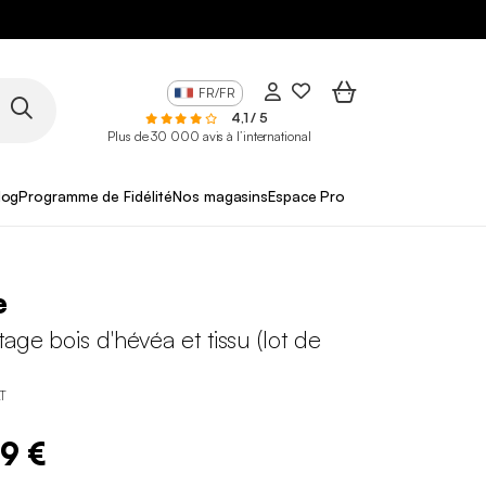
FR/FR
4,1 / 5
Plus de 30 000 avis à l’international
log
Programme de Fidélité
Nos magasins
Espace Pro
e
tage bois d'hévéa et tissu (lot de
T
99 €