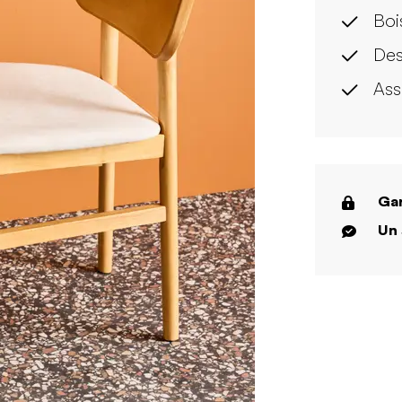
Boi
Des
Ass
Gar
Un 