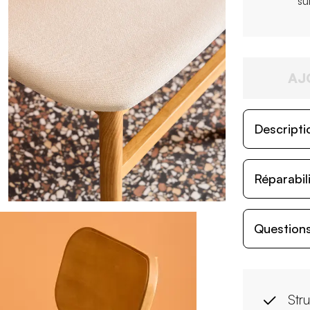
su
AJ
Descripti
Réparabil
Questions
Str