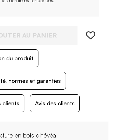
r les dernières tendances.
OUTER AU PANIER
on du produit
ité, normes et garanties
 clients
Avis des clients
ucture en bois d'hévéa