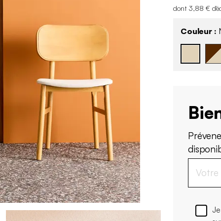
dont 3,88 € d'é
Couleur :
N
Bien
Prévene
disponi
Je