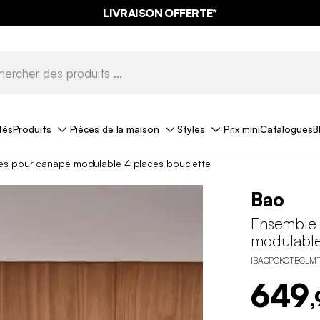
LIVRAISON OFFERTE*
tés
Produits
Pièces de la maison
Styles
Prix mini
Catalogues
B
es pour canapé modulable 4 places bouclette
Bao
Ensemble 
modulable
IBAOPCKOTBCLM
649
,