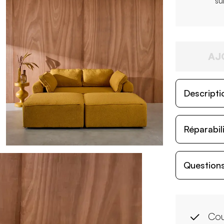
su
AJ
Descripti
Réparabil
Questions
Cou