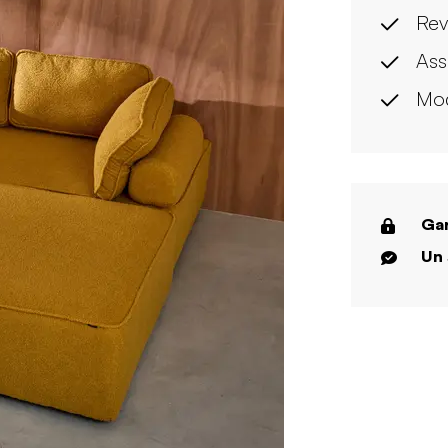
Rev
Ass
Mod
Gar
Un 