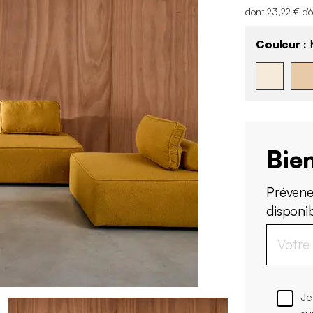
dont 23,22 € d'
Couleur :
M
Bien
Prévene
disponi
Je