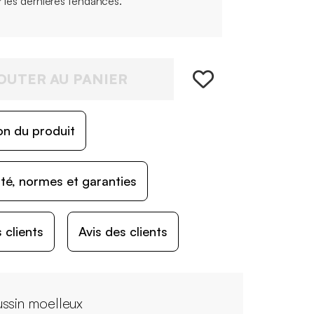
r les dernières tendances.
OUTER AU PANIER
on du produit
ité, normes et garanties
 clients
Avis des clients
ssin moelleux