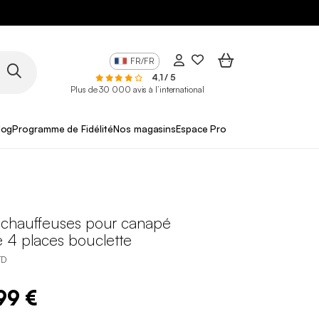
FR/FR
4,1 / 5
Plus de 30 000 avis à l’international
log
Programme de Fidélité
Nos magasins
Espace Pro
chauffeuses pour canapé
 4 places bouclette
TD
99 €