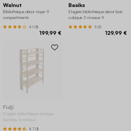
Walnut
Basiks
Bibliothèque décor noyer 9
Etagère bibliothèque décor bois
compartiments
cubique 3 niveaux 9
compartiments
4.1 (8)
5 (2)
199,99 €
129,99 €
Fidji
Etagère bibliothèque exotique
bambou 4 niveaux
4.7 (3)