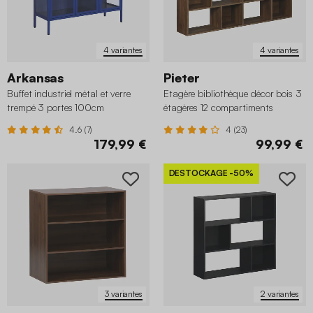
4 variantes
4 variantes
Arkansas
Pieter
Buffet industriel métal et verre
Etagère bibliothèque décor bois 3
trempé 3 portes 100cm
étagères 12 compartiments
4.6 (7)
4 (23)
179,99 €
99,99 €
DESTOCKAGE
-50%
3 variantes
2 variantes