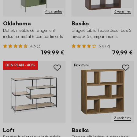
4 variantes
3 variantes
Oklahoma
Basiks
Buffet, meuble de rangement
Etagère bibliothèque décor bois 2
industriel métal 8 compartiments
niveaux 6 compartiments
4.6 (7)
3.8 (13)
199,99 €
79,99 €
BON PLAN
-40%
Prix mini
3 variantes
Loft
Basiks
Etagère bibliothèque industrielle
Etagère bibliothèque décor bois