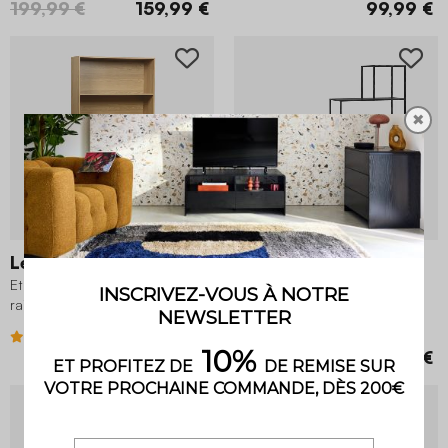
199,99 €
159,99 €
99,99 €
✖
2 variantes
Legacy
Industrielle
Etagère bibliothèque décor bois
Etagère bibliothèque escalier
rainuré 2 portes coulissantes 4
industriel métal 4 niveaux
niveaux
4 (21)
4.9 (9)
179,99 €
119,99 €