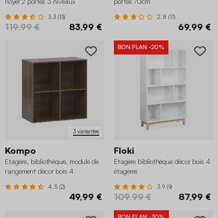
noyer 2 portes 3 niveaux
portes 70cm
3.3 (13)
2.8 (17)
119,99 €
83,99 €
69,99 €
BON PLAN
-20%
3 variantes
Kompo
Floki
Etagère, bibliothèque, module de
Etagère bibliothèque décor bois 4
rangement décor bois 4
étagères
compartiments
4.5 (2)
3.9 (9)
49,99 €
109,99 €
87,99 €
BON PLAN
-30%