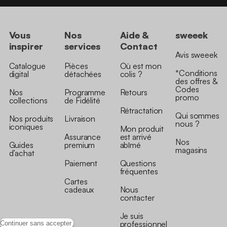
Vous
Nos
Aide &
sweeek
inspirer
services
Contact
Avis sweeek
Catalogue
Pièces
Où est mon
*Conditions
digital
détachées
colis ?
des offres &
Codes
Nos
Programme
Retours
promo
collections
de Fidélité
Rétractation
Qui sommes
Nos produits
Livraison
nous ?
iconiques
Mon produit
Assurance
est arrivé
Nos
Guides
premium
abîmé
magasins
d’achat
Paiement
Questions
fréquentes
Cartes
cadeaux
Nous
contacter
Je suis
professionnel
Continuer sans accepter