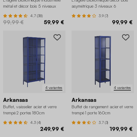
métal et décor bois 5 niveaux
asymétrique 3 niveaux 6
compartiments
4.7 (38)
3.9 (7)
99,99 €
59,99 €
99,99 €
4 variantes
4 variantes
Arkansas
Arkansas
Buffet, vaisselier acier et verre
Buffet de rangement acier et verre
trempé 2 portes 180cm
trempé 1 porte 160cm
4.3 (4)
3.7 (3)
249,99 €
199,99 €