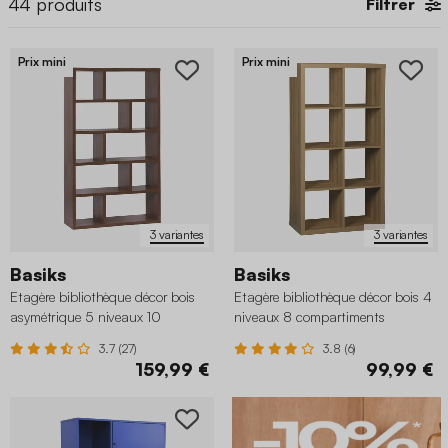
44
produits
Filtrer
Prix mini
Prix mini
3 variantes
3 variantes
Basiks
Basiks
Etagère bibliothèque décor bois
Etagère bibliothèque décor bois 4
asymétrique 5 niveaux 10
niveaux 8 compartiments
compartiments
3.7 (27)
3.8 (6)
159,99 €
99,99 €