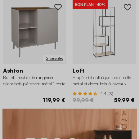
BON PLAN
-40%
2 variantes
Ashton
Loft
Buffet, meuble de rangement
Etagère bibliothèque industrielle
décor bois piétement métal 1 porte
métal et décor bois 6 niveaux
80cm
4.4 (29)
119,99 €
99,99 €
59,99 €