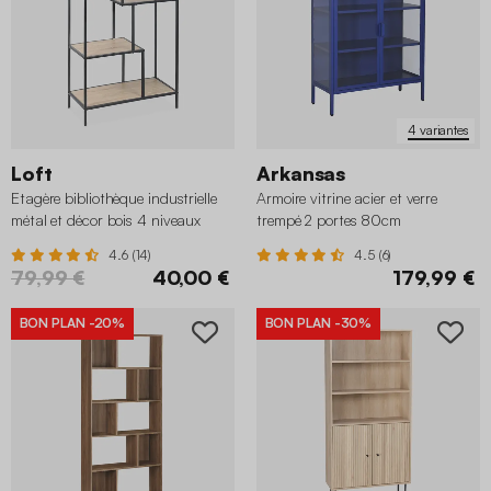
4 variantes
Loft
Arkansas
Etagère bibliothèque industrielle
Armoire vitrine acier et verre
métal et décor bois 4 niveaux
trempé 2 portes 80cm
4.6 (14)
4.5 (6)
79,99 €
40,00 €
179,99 €
BON PLAN
-20%
BON PLAN
-30%