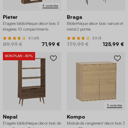
4 variantes
Pieter
Braga
Etagère bibliothèque décor bois 5
Bibliothèque décor bois rainuré et
étagères 10 compartiments
métal 2 portes
4.1 (47)
3.9 (7)
89,99 €
71,99 €
179,99 €
125,99 €
BON PLAN
-30%
3 variantes
Nepal
Kompo
Etagère bibliothèque décor bois de
Module de rangement décor bois 2