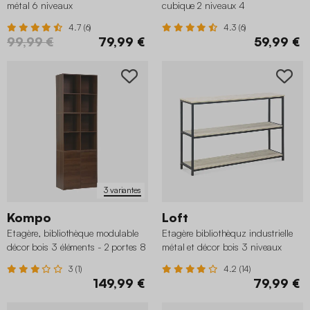
métal 6 niveaux
cubique 2 niveaux 4
compartiments
4.7 (6)
4.3 (6)
99,99 €
79,99 €
59,99 €
3 variantes
Kompo
Loft
Etagère, bibliothèque modulable
Etagère bibliothèquz industrielle
décor bois 3 éléments - 2 portes 8
métal et décor bois 3 niveaux
niches
3 (1)
4.2 (14)
149,99 €
79,99 €