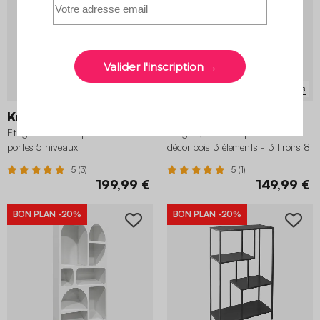
2 variantes
3 variantes
Kuba
Kompo
Etagère bibliothèque décor bois 2
Etagère, bibliothèque modulable
portes 5 niveaux
décor bois 3 éléments - 3 tiroirs 8
niches
5 (3)
5 (1)
199,99 €
149,99 €
BON PLAN
-20%
BON PLAN
-20%