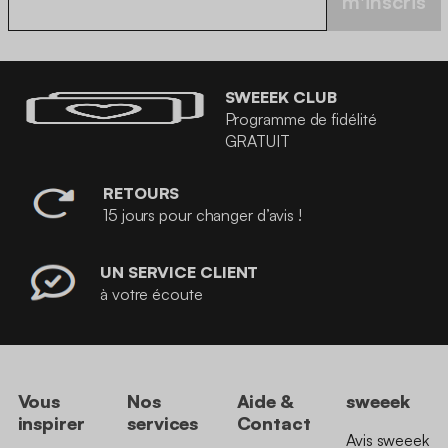
m'inscris
SWEEEK CLUB
Programme de fidélité
GRATUIT
RETOURS
15 jours pour changer d’avis !
UN SERVICE CLIENT
à votre écoute
Vous
Nos
Aide &
sweeek
inspirer
services
Contact
Avis sweeek