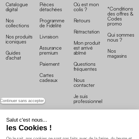
Catalogue
Pièces
Où est mon
*Conditions
digital
détachées
colis ?
des offres &
Codes
Nos
Programme
Retours
promo
collections
de Fidélité
Rétractation
Qui sommes
Nos produits
Livraison
nous ?
iconiques
Mon produit
Assurance
est arrivé
Nos
Guides
premium
abîmé
magasins
d’achat
Paiement
Questions
fréquentes
Cartes
cadeaux
Nous
contacter
Je suis
professionnel
Continuer sans accepter
Salut c'est nous...
les Cookies !
On le sait, nos cookies ne sont pas faits avec de la farine, du beurre et