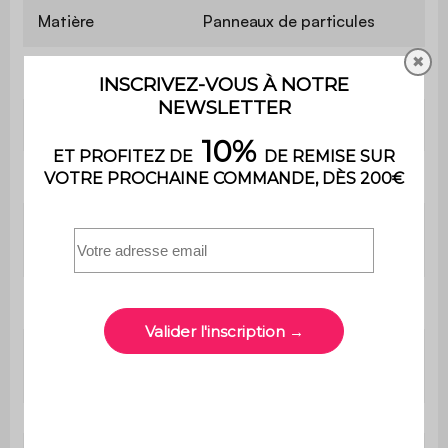
Matière
Panneaux de particules
✖
Couleur
Blanc
Nombre de tiroirs
3
Poids
47 kg
Poids max.
100 kg
supporté
Utilisation
Intérieur
Usage domestique
Usage
uniquement