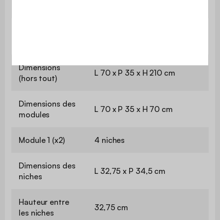
Garantie
2 ans
Le montage est très simple,
Montage
une notice est fournie
Dimensions
L 70 x P 35 x H 210 cm
(hors tout)
Dimensions des
L 70 x P 35 x H 70 cm
modules
Module 1 (x2)
4 niches
Dimensions des
L 32,75 x P 34,5 cm
niches
Hauteur entre
32,75 cm
les niches