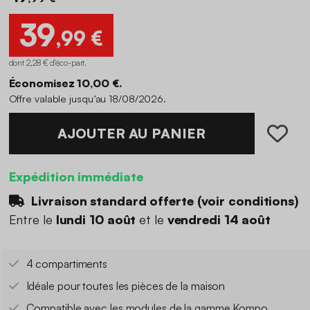
39
,99 €
dont 2,28 € d'éco-part
.
Économisez 10,00 €.
Offre valable jusqu’au 18/08/2026.
AJOUTER AU PANIER
Expédition immédiate
Livraison standard offerte (
voir conditions
)
Entre le
lundi 10 août
et le
vendredi 14 août
4 compartiments
Idéale pour toutes les pièces de la maison
Compatible avec les modules de la gamme Kompo