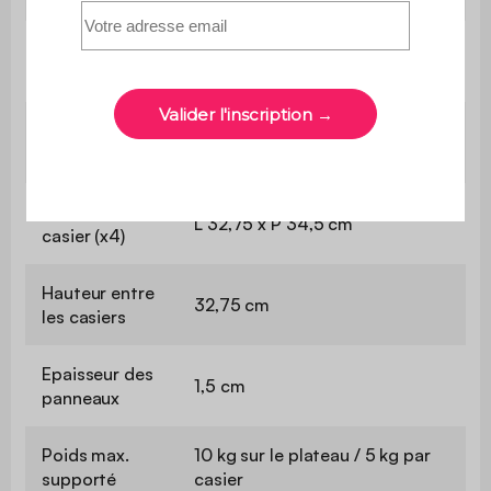
Le montage est très simple,
Montage
une notice est fournie
Dimensions
L 70 x P 35 x H 70 cm
(hors tout)
Dimensions
L 32,75 x P 34,5 cm
casier (x4)
Hauteur entre
32,75 cm
les casiers
Epaisseur des
1,5 cm
panneaux
Poids max.
10 kg sur le plateau / 5 kg par
supporté
casier