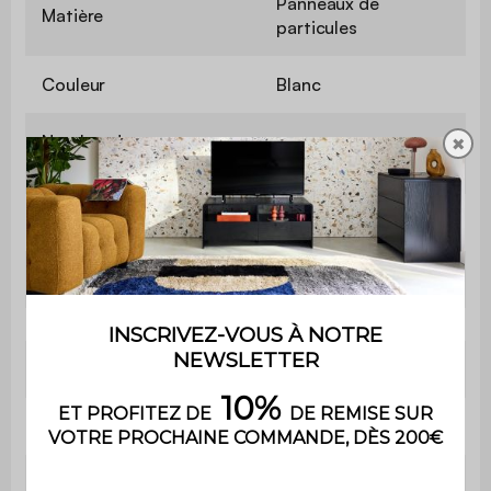
Panneaux de
Matière
particules
Couleur
Blanc
Nombre de
✖
4
compartiments
Poids
13,3 kg
Poids max. supporté
30 kg
Utilisation
Intérieur
Usage
Usage domestique uniquement
Garantie
2 ans