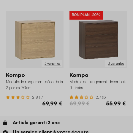
BON PLAN
-20%
3 variantes
3 variantes
Kompo
Kompo
Module de rangement décor bois
Module de rangement décor bois
2 portes 70cm
3 tiroirs
2.8 (17)
2.7 (13)
69,99 €
69,99 €
55,99 €
Article garanti 2 ans
Un service client à votre écoute