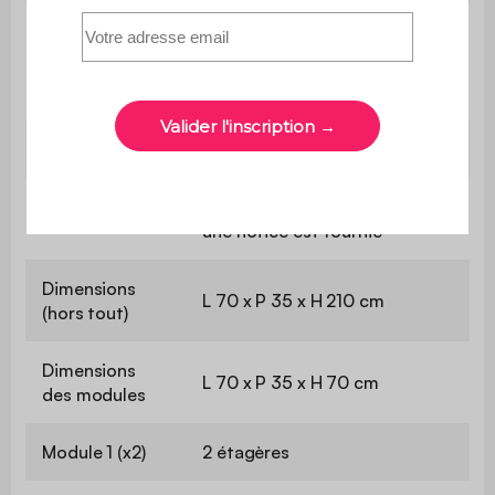
Usage domestique
Usage
uniquement
Garantie
2 ans
Le montage est très simple,
Montage
une notice est fournie
Dimensions
L 70 x P 35 x H 210 cm
(hors tout)
Dimensions
L 70 x P 35 x H 70 cm
des modules
Module 1 (x2)
2 étagères