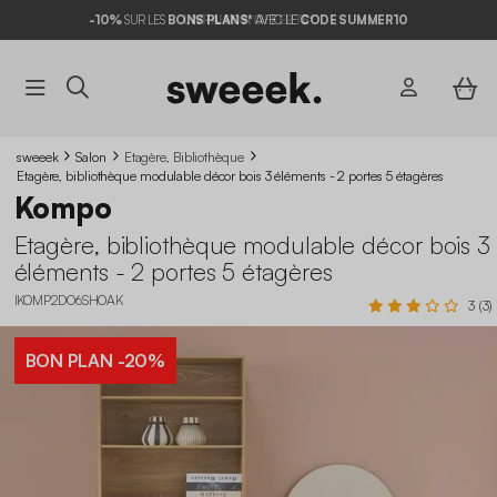
-10%
SUR LES
BONS PLANS*
AVEC LE
CODE SUMMER10
sweeek
Salon
Etagère, Bibliothèque
Etagère, bibliothèque modulable décor bois 3 éléments - 2 portes 5 étagères
Kompo
Etagère, bibliothèque modulable décor bois 3
éléments - 2 portes 5 étagères
IKOMP2DO6SHOAK
3 (3)
BON PLAN
-20%