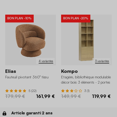
BON PLAN
-10%
BON PLAN
-20%
4 variantes
3 variantes
Elias
Kompo
Fauteuil pivotant 360° tissu
Etagère, bibliothèque modulable
décor bois 3 éléments - 2 portes
8 niches
5 (22)
3 (1)
179,99 €
161,99 €
149,99 €
119,99 €
Article garanti 2 ans