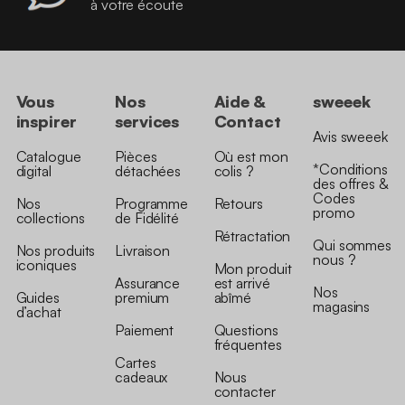
à votre écoute
Vous
Nos
Aide &
sweeek
inspirer
services
Contact
Avis sweeek
Catalogue
Pièces
Où est mon
*Conditions
digital
détachées
colis ?
des offres &
Codes
Nos
Programme
Retours
promo
collections
de Fidélité
Rétractation
Qui sommes
Nos produits
Livraison
nous ?
iconiques
Mon produit
Assurance
est arrivé
Nos
Guides
premium
abîmé
magasins
d’achat
Paiement
Questions
fréquentes
Cartes
cadeaux
Nous
contacter