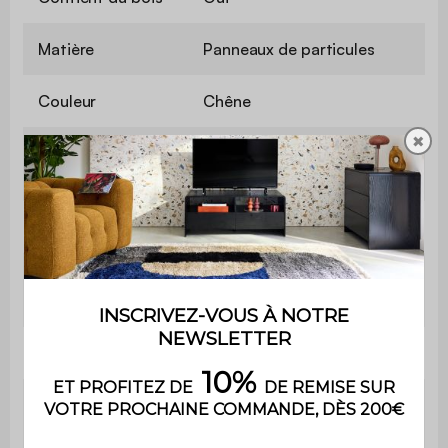
Matière
Panneaux de particules
Couleur
Chêne
✖
Nombre de
2
portes
Poignée
Non
Nombre
5
d'étagères
Poids
42,1 kg
Poids max.
110 kg
supporté