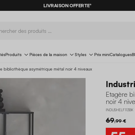
LIVRAISON OFFERTE*
tés
Produits
Pièces de la maison
Styles
Prix mini
Catalogues
B
e bibliothèque asymétrique métal noir 4 niveaux
Industri
Etagère b
noir 4 niv
INDUSHELF113BK
69
,99 €