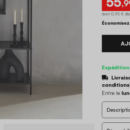
55
,9
dont 0,95 € d'é
Économisez 
AJ
Expédition
Livrais
conditions
Entre le
lun
Descripti