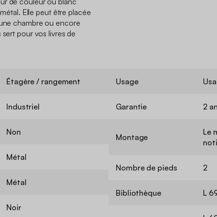
ur de couleur ou blanc
n métal. Elle peut être placée
, une chambre ou encore
 sert pour vos livres de
Étagère / rangement
Usage
Usa
Industriel
Garantie
2 a
Non
Le 
Montage
not
Métal
Nombre de pieds
2
Métal
Bibliothèque
L 6
Noir