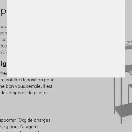
 produit
 propose des rangements
sent facilement dans votre
 et asymétriques pour une
 étagères et rangements
ibles.
sign
hèque industrielle. 4
re entière disposition pour
e bon vous semble. Il est
 les étagères de plantes
upporter 10kg de charges
 40kg pour l'étagère