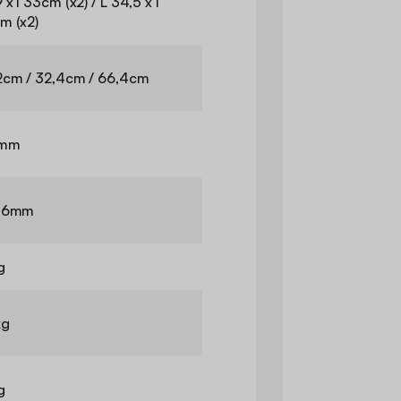
 x l 33cm (x2) / L 34,5 x l
m (x2)
2cm / 32,4cm / 66,4cm
8mm
16mm
g
kg
g