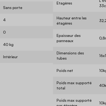
L 69
Etagères
33c
Sans porte
Hauteur entre les
4
32,
étagères
0
Epaisseur des
0,
panneaux
40 kg
Dimensions des
16x
Intérieur
tubes
Poids net
10k
Poids max supporté
40
total
Poids max supporté
10k
par étagère