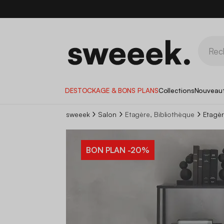
DESTOCKAGE & BONS PLANS
Collections
Nouveau
sweeek
Salon
Etagère, Bibliothèque
Etagèr
BON PLAN
-20%