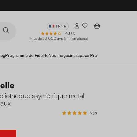
FR/FR
4,1 / 5
Plus de 30 000 avis à l’international
log
Programme de Fidélité
Nos magasins
Espace Pro
elle
ibliothèque asymétrique métal
eaux
5 (2)