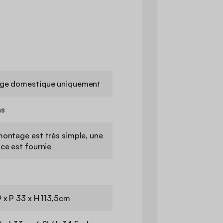
ge domestique uniquement
ns
montage est très simple, une
ice est fournie
9 x P 33 x H 113,5cm