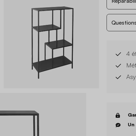
Réparabil
Questions
4 é
Mét
Asy
Gar
Un 