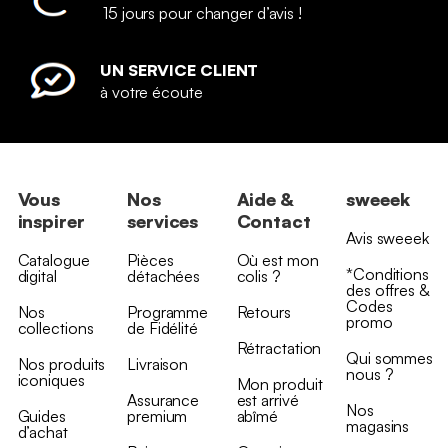
15 jours pour changer d’avis !
UN SERVICE CLIENT
à votre écoute
Vous
Nos
Aide &
sweeek
inspirer
services
Contact
Avis sweeek
Catalogue
Pièces
Où est mon
*Conditions
digital
détachées
colis ?
des offres &
Codes
Nos
Programme
Retours
promo
collections
de Fidélité
Rétractation
Qui sommes
Nos produits
Livraison
nous ?
iconiques
Mon produit
Assurance
est arrivé
Nos
Guides
premium
abîmé
magasins
d’achat