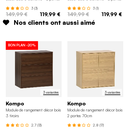
5 étagères
8 niches
3 (3)
3 (1)
149,99 €
119,99 €
149,99 €
119,99 €
Nos clients ont aussi aimé
BON PLAN
-20%
3 variantes
3 variantes
Kompo
Kompo
Module de rangement décor bois
Module de rangement décor bois
3 tiroirs
2 portes 70cm
2.7 (13)
2.8 (17)