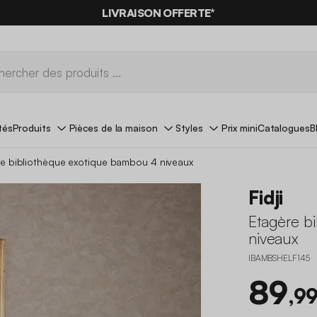
LIVRAISON OFFERTE*
tés
Produits
Pièces de la maison
Styles
Prix mini
Catalogues
B
e bibliothèque exotique bambou 4 niveaux
Fidji
Etagère b
niveaux
IBAMBSHELF145
89
,99