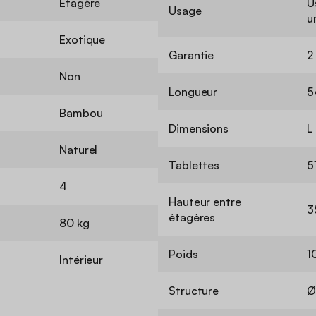
Etagère
U
Usage
u
Exotique
Garantie
2
Non
Longueur
5
Bambou
Dimensions
L
Naturel
Tablettes
5
4
Hauteur entre
3
étagères
80 kg
Poids
1
Intérieur
Structure
Ø