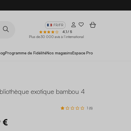
FR/FR
4,1 / 5
Plus de 30 000 avis à l’international
log
Programme de Fidélité
Nos magasins
Espace Pro
ibliothèque exotique bambou 4
1 (6)
 €