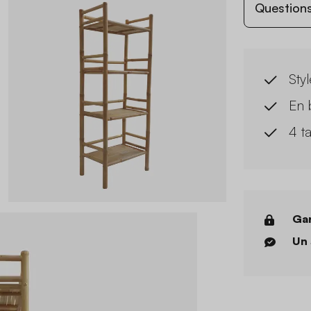
Questions
Sty
En 
4 t
Gar
Un 