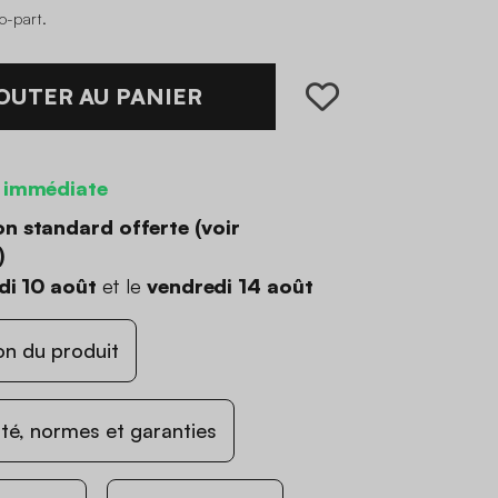
co-part
.
OUTER AU PANIER
 immédiate
on standard offerte (
voir
)
di 10 août
et le
vendredi 14 août
on du produit
ité, normes et garanties