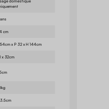
sage domestique
niquement
 ans
4 cm
 54cm x P 32 x H 144cm
1 x 32cm
5cm
0kg
3.5cm