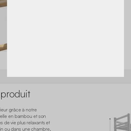
 produit
rieur grâce à notre
urelle en bambou et son
 de vie plus relaxants et
ain ou dans une chambre,