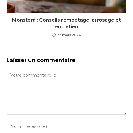
Monstera : Conseils rempotage, arrosage et
entretien
27 mars 2024
Laisser un commentaire
Comment
Enter
your