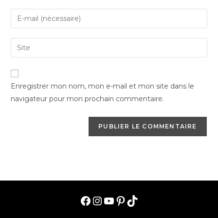
name
Enter
or
your
username
email
Saisir
to
address
l’URL
comment
to
de
comment
votre
Enregistrer mon nom, mon e-mail et mon site dans le
site
navigateur pour mon prochain commentaire.
(facultatif)
Facebook
Instagram
YouTube
Pinterest
TikTok