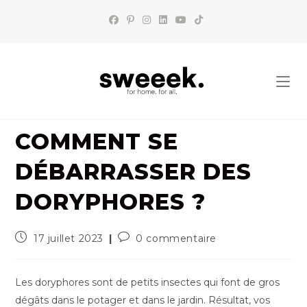
Skip
to
content
COMMENT SE
DÉBARRASSER DES
DORYPHORES ?
Publication
Commentaires
17 juillet 2023
0 commentaire
publiée :
de
la
publication :
Les doryphores sont de petits insectes qui font de gros
dégâts dans le potager et dans le jardin. Résultat, vos