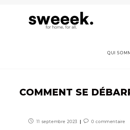
Skip
to
content
QUI SOM
COMMENT SE DÉBARR
Publication
Commentaires
11 septembre 2023
0 commentaire
publiée :
de