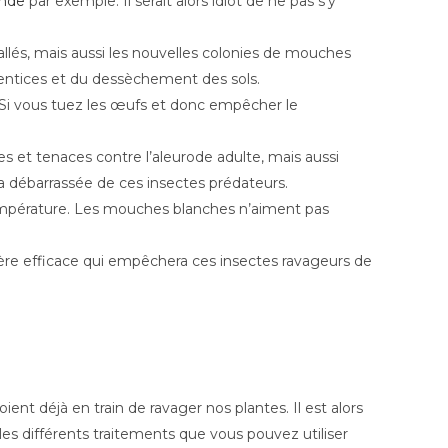
Inde
par exemple. Il serait alors idiot de ne pas s’y
tallés, mais aussi les nouvelles colonies de mouches
dventices et du dessèchement des sols.
s. Si vous tuez les œufs et donc empêcher le
tes et tenaces contre l’aleurode adulte, mais aussi
era débarrassée de ces insectes prédateurs.
température. Les mouches blanches n’aiment pas
rière efficace qui empêchera ces insectes ravageurs de
ent déjà en train de ravager nos plantes. Il est alors
 les différents traitements que vous pouvez utiliser