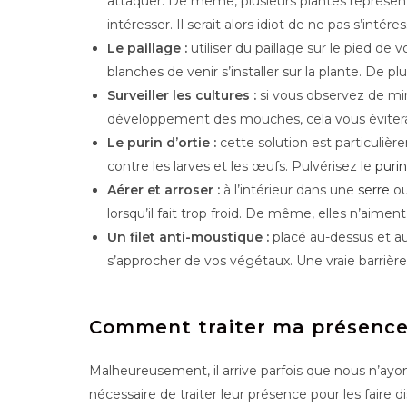
attaquer. De même, plusieurs plantes représent
intéresser. Il serait alors idiot de ne pas s’intére
Le paillage :
utiliser du paillage sur le pied d
blanches de venir s’installer sur la plante. De
Surveiller les cultures :
si vous observez de min
développement des mouches, cela vous évitera
Le purin d’ortie :
cette solution est particulièr
contre les larves et les œufs. Pulvérisez le
purin
Aérer et arroser :
à l’intérieur dans une
serre
ou
lorsqu’il fait trop froid. De même, elles n’aiment
Un filet anti-moustique :
placé au-dessus et au
s’approcher de vos végétaux. Une vraie barrière 
Comment traiter ma présence
Malheureusement, il arrive parfois que nous n’ayons
nécessaire de traiter leur présence pour les faire d