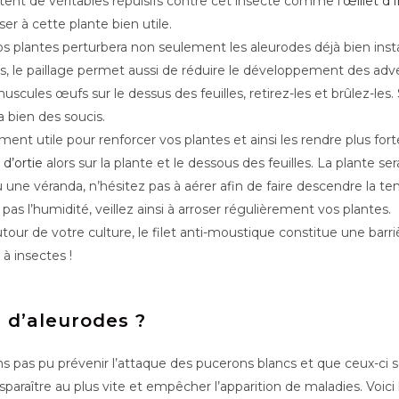
ent de véritables répulsifs contre cet insecte comme l’
œillet d’
sser à cette plante bien utile.
e vos plantes perturbera non seulement les aleurodes déjà bien ins
 plus, le paillage permet aussi de réduire le développement des a
uscules œufs sur le dessus des feuilles, retirez-les et brûlez-le
 bien des soucis.
ement utile pour renforcer vos plantes et ainsi les rendre plus for
 d’ortie
alors sur la plante et le dessous des feuilles. La plante s
 une véranda, n’hésitez pas à aérer afin de faire descendre la 
 pas l’humidité, veillez ainsi à arroser régulièrement vos plantes.
tour de votre culture, le filet anti-moustique constitue une bar
à insectes !
 d’aleurodes ?
 pas pu prévenir l’attaque des pucerons blancs et que ceux-ci soi
isparaître au plus vite et empêcher l’apparition de maladies. Voici