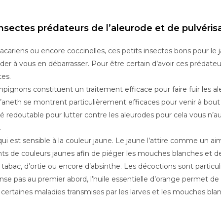
 insectes prédateurs de l’aleurode et de pulvéri
acariens ou encore coccinelles, ces petits insectes bons pour le 
 aider à vous en débarrasser. Pour être certain d’avoir ces prédateur
tes.
ignons constituent un traitement efficace pour faire fuir les al
e l’aneth se montrent particulièrement efficaces pour venir à bou
ié redoutable pour lutter contre les aleurodes pour cela vous n’au
.
ui est sensible à la couleur jaune. Le jaune l’attire comme un aiman
nts de couleurs jaunes afin de piéger les mouches blanches et
de tabac, d’ortie ou encore d’absinthe. Les décoctions sont partic
nse pas au premier abord, l’huile essentielle d’orange permet de 
 certaines maladies transmises par les larves et les mouches bla