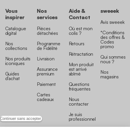
Vous
Nos
Aide &
sweeek
inspirer
services
Contact
Avis sweeek
Catalogue
Pièces
Où est mon
*Conditions
digital
détachées
colis ?
des offres &
Codes
Nos
Programme
Retours
promo
collections
de Fidélité
Rétractation
Qui sommes
Nos produits
Livraison
nous ?
iconiques
Mon produit
Assurance
est arrivé
Nos
Guides
premium
abîmé
magasins
d’achat
Paiement
Questions
fréquentes
Cartes
cadeaux
Nous
contacter
Je suis
professionnel
Continuer sans accepter