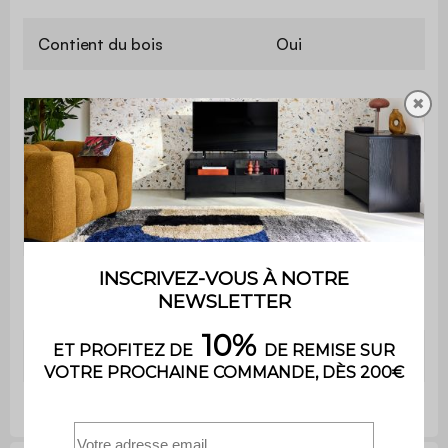
Contient du bois
Oui
✖
Usage
Usage domestique uniquement
Utilisation
Intérieur
Garantie
2 ans
Le produit est livré monté, dans
Montage
son emballage d'origine
Dimensions
90 x 100cm