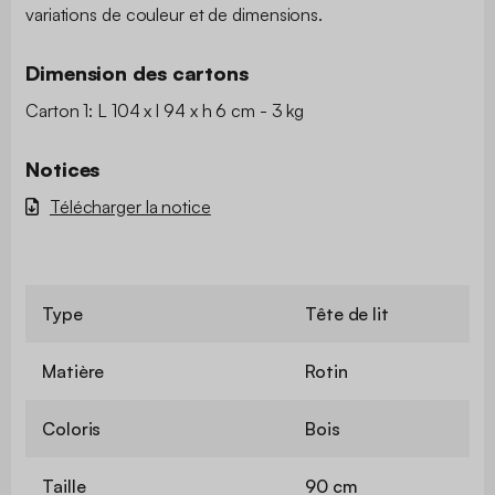
variations de couleur et de dimensions.
Dimension des cartons
Carton 1: L 104 x l 94 x h 6 cm - 3 kg
Notices
Télécharger la notice
Type
Tête de lit
Matière
Rotin
Coloris
Bois
Taille
90 cm