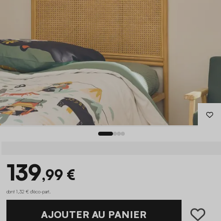
139
,99 €
dont 1,32 € d'éco-part
.
AJOUTER AU PANIER