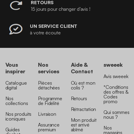
RETOURS
15 jours pour changer d’avis !
UN SERVICE CLIENT
à votre écoute
Vous
Nos
Aide &
sweeek
inspirer
services
Contact
Avis sweeek
Catalogue
Pièces
Où est mon
*Conditions
digital
détachées
colis ?
des offres &
Codes
Nos
Programme
Retours
promo
collections
de Fidélité
Rétractation
Qui sommes
Nos produits
Livraison
nous ?
iconiques
Mon produit
Assurance
est arrivé
Nos
Guides
premium
abîmé
magasins