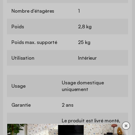
Nombre d'étagères
1
Poids
2,8 kg
Poids max. supporté
25 kg
Utilisation
Intérieur
Usage domestique
Usage
uniquement
Garantie
2 ans
Le produit est livré monté,
✖
Montage
dans son emballage
d'origine