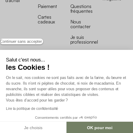
d’achat
Paiement
Questions
fréquentes
Cartes
cadeaux
Nous
contacter
Je suis
professionnel
Continuer sans accepter
Salut c'est nous...
les Cookies !
On le sait, nos cookies ne sont pas faits avec de la farine, du beurre et
Conditions générales de vente
du sucre. Ils n’ont ni pépites de chocolat, ni noix de macadamia. En
Conditions générales du programme de fidélité
revanche, ils sont super utiles pour vous proposer des contenus et
Charte de données personnelles
publicités ciblées et réaliser des statistiques de visites.
Conditions générales de vente Pro
Vous êtes d’accord pour les garder ?
Déclaration d’accessibilité
Lire la politique de confidentialité
Consentements certifiés par
Je choisis
OK pour moi