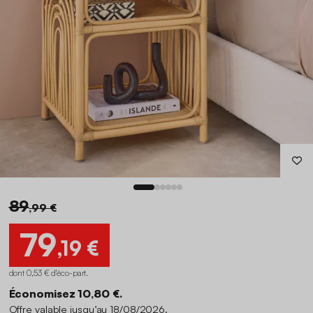
89
,99 €
79
,19 €
dont 0,53 € d'éco-part
.
Économisez 10,80 €.
Offre valable jusqu’au 18/08/2026.