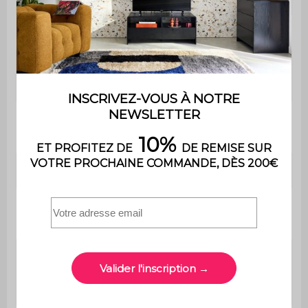
Avec tiroir
Non
Dimensions (hors
L 40 x P 40 x H 50 cm
tout)
Dimensions
L 40 x l 40 cm
plateau
Dimensions niche
L 33,5 x P 40 x H 9 cm
Dimensions
L 33,5 x P 40 x H 33,5 cm
étagère
Hauteur entre le
sol et l'étagère du
9 cm
bas