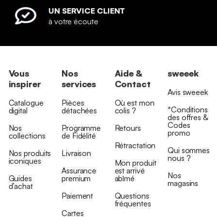
UN SERVICE CLIENT
à votre écoute
Vous
Nos
Aide &
sweeek
inspirer
services
Contact
Avis sweeek
Catalogue
Pièces
Où est mon
*Conditions
digital
détachées
colis ?
des offres &
Codes
Nos
Programme
Retours
promo
collections
de Fidélité
Rétractation
Qui sommes
Nos produits
Livraison
nous ?
iconiques
Mon produit
Assurance
est arrivé
Nos
Guides
premium
abîmé
magasins
d’achat
Paiement
Questions
fréquentes
Cartes