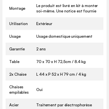
Le produit est livré en kit à monter
Montage
soi-même. Une notice est fournie
Utilisation
Extérieur
Usage
Usage domestique uniquement
Garantie
2 ans
Table
70 x 70 x H 72,5cm / 8.4 kg
2x Chaise
L 44 x P 52 x H 79 cm / 4 kg
Chaises
Oui
empilables
Acier
Traitement par électrophorèse