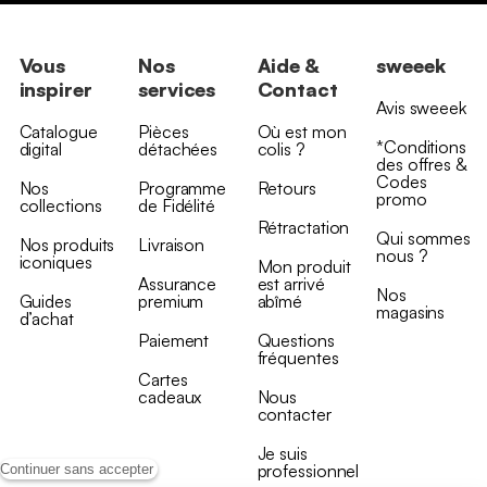
Vous
Nos
Aide &
sweeek
inspirer
services
Contact
Avis sweeek
Catalogue
Pièces
Où est mon
*Conditions
digital
détachées
colis ?
des offres &
Codes
Nos
Programme
Retours
promo
collections
de Fidélité
Rétractation
Qui sommes
Nos produits
Livraison
nous ?
iconiques
Mon produit
Assurance
est arrivé
Nos
Guides
premium
abîmé
magasins
d’achat
Paiement
Questions
fréquentes
Cartes
cadeaux
Nous
contacter
Je suis
professionnel
Continuer sans accepter