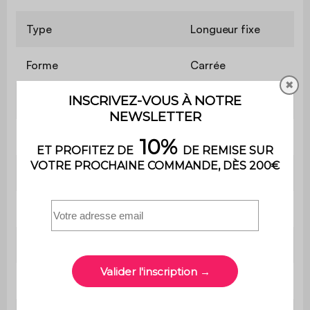
Type
Longueur fixe
Forme
Carrée
✖
Nombre de places
2
Assises incluses
Oui
Matière
Acier
Pantone
14-1107
Couleur
Beige
Taille
70 cm