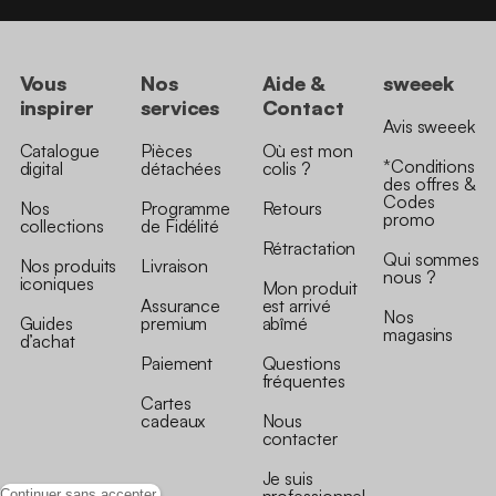
Vous
Nos
Aide &
sweeek
inspirer
services
Contact
Avis sweeek
Catalogue
Pièces
Où est mon
*Conditions
digital
détachées
colis ?
des offres &
Codes
Nos
Programme
Retours
promo
collections
de Fidélité
Rétractation
Qui sommes
Nos produits
Livraison
nous ?
iconiques
Mon produit
Assurance
est arrivé
Nos
Guides
premium
abîmé
magasins
d’achat
Paiement
Questions
fréquentes
Cartes
cadeaux
Nous
contacter
Je suis
Continuer sans accepter