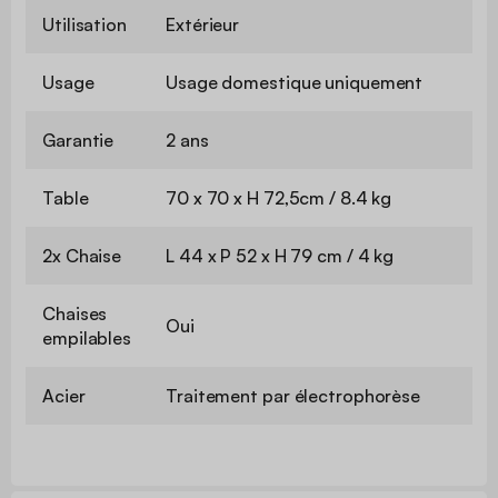
Utilisation
Extérieur
Usage
Usage domestique uniquement
Garantie
2 ans
Table
70 x 70 x H 72,5cm / 8.4 kg
2x Chaise
L 44 x P 52 x H 79 cm / 4 kg
Chaises
Oui
empilables
Acier
Traitement par électrophorèse