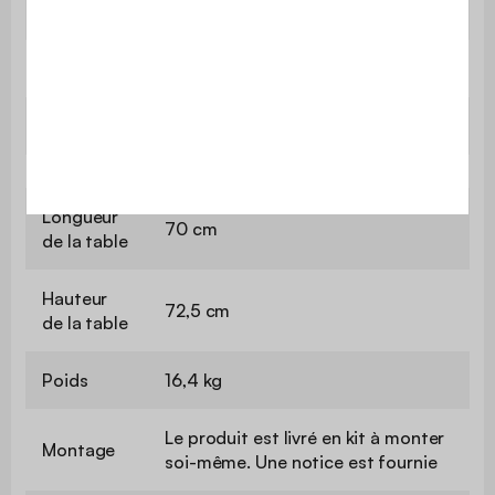
Hauteur d'assise
44,5 cm
Longueur de la chaise
44 cm
Hauteur de la chaise
79 cm
Longueur
70 cm
de la table
Hauteur
72,5 cm
de la table
Poids
16,4 kg
Le produit est livré en kit à monter
Montage
soi-même. Une notice est fournie