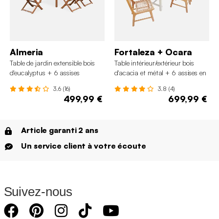
Almeria
Fortaleza + Ocara
Table de jardin extensible bois
Table intérieur/extérieur bois
d'eucalyptus + 6 assises
d'acacia et métal + 6 assises en
résine tressée
3.6 (16)
3.8 (4)
499,99 €
699,99 €
Article garanti 2 ans
Un service client à votre écoute
Suivez-nous