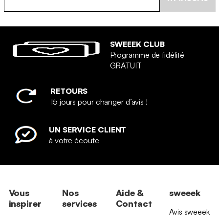
SWEEEK CLUB
Programme de fidélité
GRATUIT
RETOURS
15 jours pour changer d’avis !
UN SERVICE CLIENT
à votre écoute
Vous
Nos
Aide &
sweeek
inspirer
services
Contact
Avis sweeek