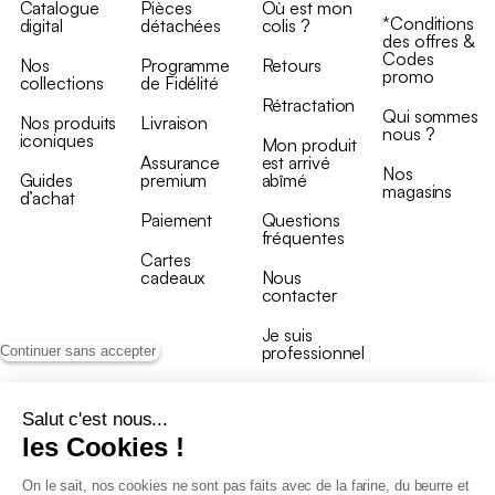
Catalogue
Pièces
Où est mon
*Conditions
digital
détachées
colis ?
des offres &
Codes
Nos
Programme
Retours
promo
collections
de Fidélité
Rétractation
Qui sommes
Nos produits
Livraison
nous ?
iconiques
Mon produit
Assurance
est arrivé
Nos
Guides
premium
abîmé
magasins
d’achat
Paiement
Questions
fréquentes
Cartes
cadeaux
Nous
contacter
Je suis
professionnel
Continuer sans accepter
Salut c'est nous...
les Cookies !
On le sait, nos cookies ne sont pas faits avec de la farine, du beurre et
Conditions générales de vente