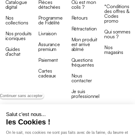
Catalogue
Pièces
Où est mon
*Conditions
digital
détachées
colis ?
des offres &
Codes
Nos
Programme
Retours
promo
collections
de Fidélité
Rétractation
Qui sommes
Nos produits
Livraison
nous ?
iconiques
Mon produit
Assurance
est arrivé
Nos
Guides
premium
abîmé
magasins
d’achat
Paiement
Questions
fréquentes
Cartes
cadeaux
Nous
contacter
Je suis
professionnel
Continuer sans accepter
Salut c'est nous...
les Cookies !
On le sait, nos cookies ne sont pas faits avec de la farine, du beurre et
Conditions générales de vente