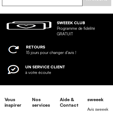
SWEEEK CLUB
Programme de fidélité
GRATUIT
RETOURS
15 jours pour changer d’avis !
UN SERVICE CLIENT
à votre écoute
Vous
Nos
Aide &
sweeek
inspirer
services
Contact
Avis sweeek