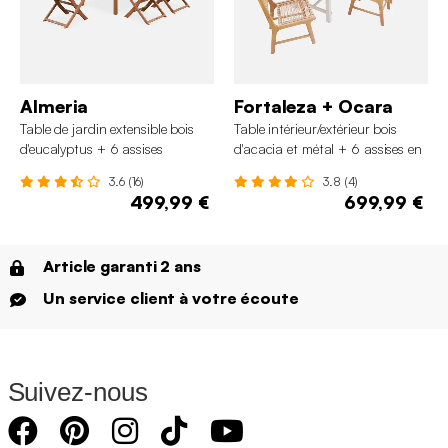
Almeria
Fortaleza + Ocara
Table de jardin extensible bois
Table intérieur/extérieur bois
d'eucalyptus + 6 assises
d'acacia et métal + 6 assises en
résine tressée
3.6 (16)
3.8 (4)
499,99 €
699,99 €
Article garanti 2 ans
Un service client à votre écoute
Suivez-nous