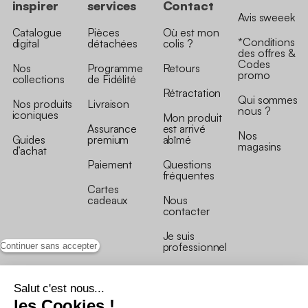
inspirer
services
Contact
Avis sweeek
Catalogue
Pièces
Où est mon
*Conditions
digital
détachées
colis ?
des offres &
Codes
Nos
Programme
Retours
promo
collections
de Fidélité
Rétractation
Qui sommes
Nos produits
Livraison
nous ?
iconiques
Mon produit
Assurance
est arrivé
Nos
Guides
premium
abîmé
magasins
d’achat
Paiement
Questions
fréquentes
Cartes
cadeaux
Nous
contacter
Je suis
professionnel
Continuer sans accepter
Salut c'est nous...
les Cookies !