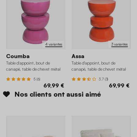
4 variantes
3 variantes
Coumba
Assa
Table d'appoint, bout de
Table d'appoint, bout de
canapé, table de chevet métal
canapé, table de chevet métal
effet glossy Ø32 x H46,5cm
effet glossy Ø32 x H44,5cm
5 (6)
3.7 (3)
69,99 €
69,99 €
Nos clients ont aussi aimé