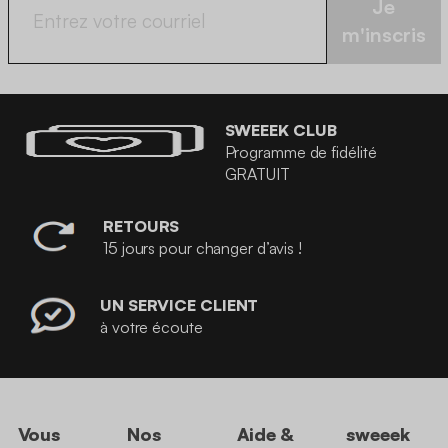
Je
m'inscris
SWEEEK CLUB
Programme de fidélité
GRATUIT
RETOURS
15 jours pour changer d’avis !
UN SERVICE CLIENT
à votre écoute
Vous
Nos
Aide &
sweeek