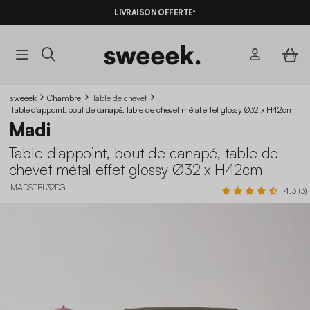
-10%
SUR LES
BONS PLANS*
LIVRAISON OFFERTE*
AVEC LE
CODE SUMMER10
sweeek
Chambre
Table de chevet
Table d'appoint, bout de canapé, table de chevet métal effet glossy Ø32 x H42cm
Madi
Table d'appoint, bout de canapé, table de
chevet métal effet glossy Ø32 x H42cm
IMADSTBL32DG
4.3 (3)