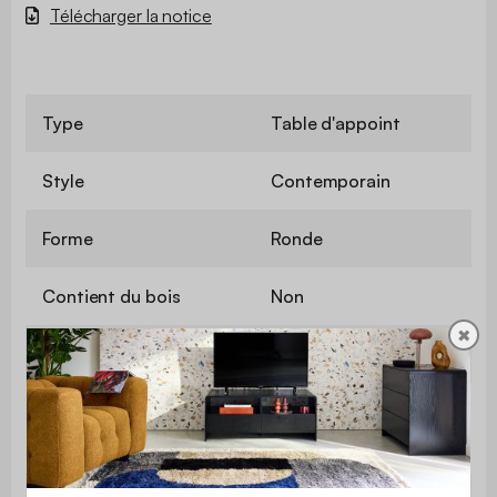
Télécharger la notice
Type
Table d'appoint
Style
Contemporain
Forme
Ronde
Contient du bois
Non
✖
Couleur
Vert foncé
Poids
3,3 kg