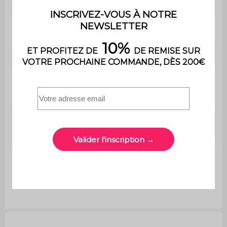
Utilisation
Intérieur
Usage
Usage domestique uniquement
Garantie
2 ans
Le produit est livré monté, dans
Montage
son emballage d'origine
Poids max.
75 kg
supporté
Table
Ø32 x H 42cm
d'appoint