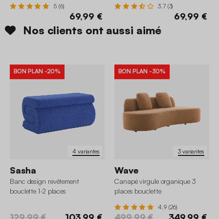
5 (6)
3.7 (3)
69,99 €
69,99 €
Nos clients ont aussi aimé
BON PLAN
-20%
BON PLAN
-30%
4 variantes
3 variantes
Sasha
Wave
Banc design revêtement
Canapé virgule organique 3
bouclette 1-2 places
places bouclette
4.9 (26)
129,99 €
103,99 €
499,99 €
349,99 €