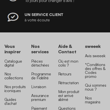
15 jours pour changer d’avis !
UN SERVICE CLIENT
à votre écoute
Vous
Nos
Aide &
sweeek
inspirer
services
Contact
Avis sweeek
Catalogue
Pièces
Où est mon
*Conditions
digital
détachées
colis ?
des offres &
Codes
Nos
Programme
Retours
promo
collections
de Fidélité
Rétractation
Qui sommes
Nos produits
Livraison
nous ?
iconiques
Mon produit
Assurance
est arrivé
Nos
Guides
premium
abîmé
magasins
d’achat
Paiement
Questions