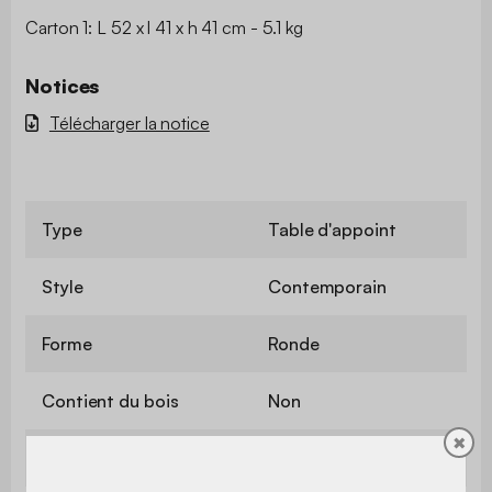
Carton 1: L 52 x l 41 x h 41 cm - 5.1 kg
Notices
Télécharger la notice
Type
Table d'appoint
Style
Contemporain
Forme
Ronde
Contient du bois
Non
✖
Couleur
Orange