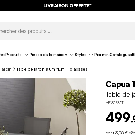
LIVRAISON OFFERTE*
tés
Produits
Pièces de la maison
Styles
Prix mini
Catalogues
B
 jardin
Table de jardin aluminium + 8 assises
Capua 
Table de j
AF180R8AT
499
,
dont 3,78 € d'é