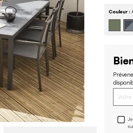
Couleur :
A
Bien
Prévene
disponi
Je
su