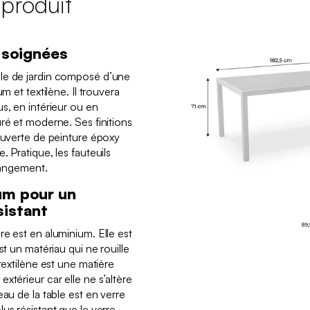
 produit
s soignées
le de jardin composé d’une
m et textilène. Il trouvera
s, en intérieur ou en
ré et moderne. Ses finitions
couverte de peinture époxy
. Pratique, les fauteuils
 rangement.
um pour un
sistant
e est en aluminium. Elle est
st un matériau qui ne rouille
textilène est une matière
xtérieur car elle ne s’altère
eau de la table est en verre
us résistant que le verre