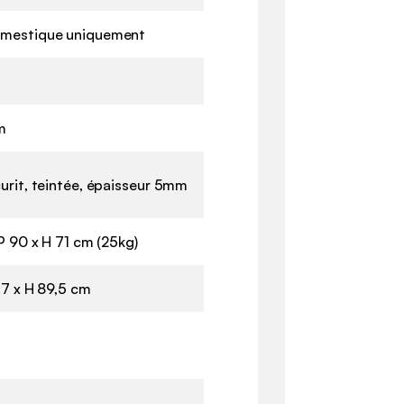
mestique uniquement
m
urit, teintée, épaisseur 5mm
 P 90 x H 71 cm (25kg)
57 x H 89,5 cm