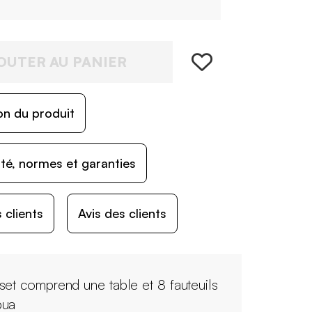
OUTER AU PANIER
on du produit
ité, normes et garanties
 clients
Avis des clients
set comprend une table et 8 fauteuils
pua