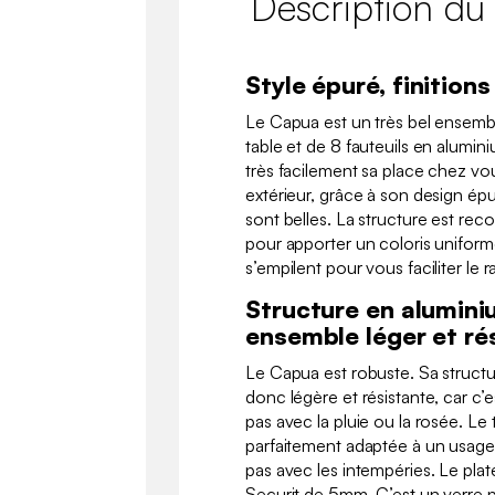
Description du
Style épuré, finition
Le Capua est un très bel ensemb
table et de 8 fauteuils en aluminiu
très facilement sa place chez vou
extérieur, grâce à son design épu
sont belles. La structure est re
pour apporter un coloris uniforme
s’empilent pour vous faciliter le
Structure en alumini
ensemble léger et ré
Le Capua est robuste. Sa structur
donc légère et résistante, car c’e
pas avec la pluie ou la rosée. Le 
parfaitement adaptée à un usage e
pas avec les intempéries. Le plat
Securit de 5mm. C’est un verre pl