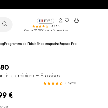
FR/FR
4,1 / 5
Plus de 30 000 avis à l’international
log
Programme de Fidélité
Nos magasins
Espace Pro
180
ardin aluminium + 8 assises
4.5 (128)
99 €
co-part
.