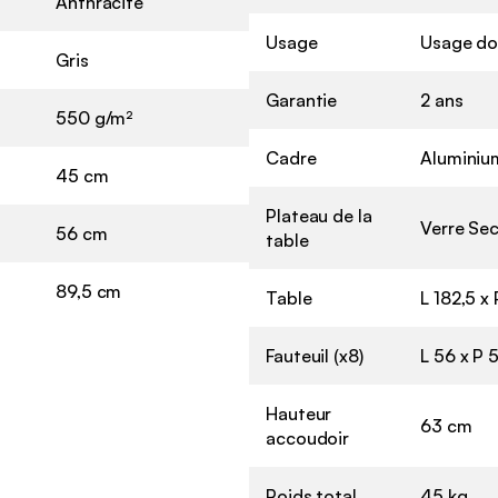
Anthracite
Usage
Usage do
Gris
Garantie
2 ans
550 g/m²
Cadre
Aluminiu
45 cm
Plateau de la
Verre Sec
56 cm
table
89,5 cm
Table
L 182,5 x
Fauteuil (x8)
L 56 x P 
Hauteur
63 cm
accoudoir
Poids total
45 kg