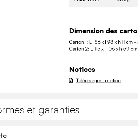
Dimension des carto
Carton 1: L 186 x l 98 x h 11 cm -
Carton 2: L 115 x l 106 x h 59 cm
Notices
Télécharger la notice
ormes et garanties
ts