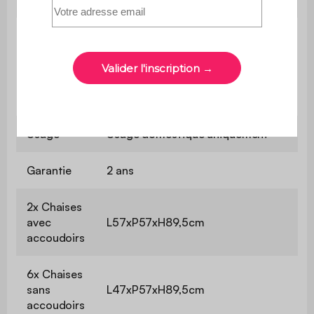
Les pieds sont démontés pour le
transport, il vous suffira de les
Montage
remonter à l'aide des outils
fournis, afin d'en profiter au plus
vite !
Usage
Usage domestique uniquement
Garantie
2 ans
2x Chaises
avec
L57xP57xH89,5cm
accoudoirs
6x Chaises
sans
L47xP57xH89,5cm
accoudoirs