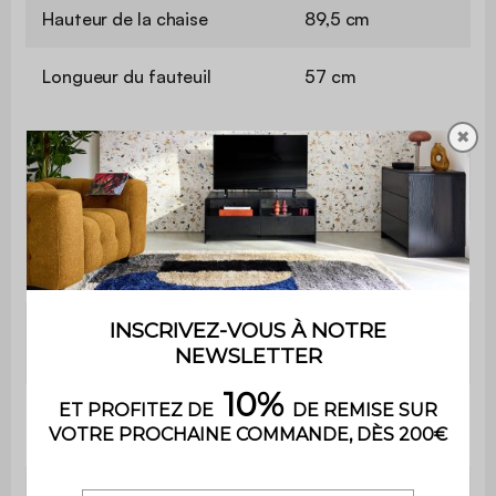
Hauteur de la chaise
89,5 cm
Longueur du fauteuil
57 cm
✖
Hauteur du
89,5 cm
fauteuil
Longueur
244 cm
de la table
Hauteur de
75 cm
la table
Contient
Non
du bois
Poids
25,4 kg