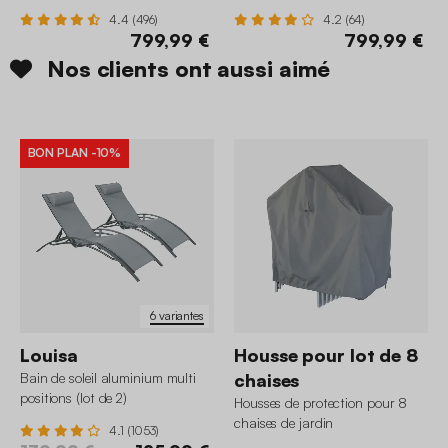
4.4 (496)
4.2 (64)
799,99 €
799,99 €
Nos clients ont aussi aimé
BON PLAN
-10%
6 variantes
Louisa
Housse pour lot de 8
Bain de soleil aluminium multi
chaises
positions (lot de 2)
Housses de protection pour 8
chaises de jardin
4.1 (1053)