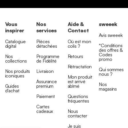
Vous
Nos
Aide &
sweeek
inspirer
services
Contact
Avis sweeek
Catalogue
Pièces
Où est mon
*Conditions
digital
détachées
colis ?
des offres &
Codes
Nos
Programme
Retours
promo
collections
de Fidélité
Rétractation
Qui sommes
Nos produits
Livraison
nous ?
iconiques
Mon produit
Assurance
est arrivé
Nos
Guides
premium
abîmé
magasins
d’achat
Paiement
Questions
fréquentes
Cartes
cadeaux
Nous
contacter
Je suis